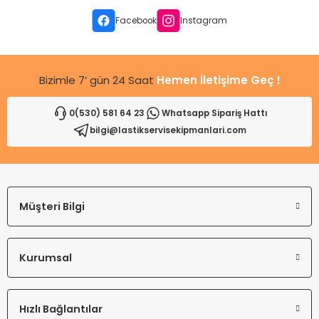
leri
ri
et İç Lastikleri
ment
Facebook
Instagram
Makineleri
astikleri
i
Bizimle 7’ gün 24 Saat
Hemen İletişime Geç !
kleri
0(530) 581 64 23
Whatsapp Sipariş Hattı
rleri
rı
bilgi@lastikservisekipmanlari.com
Müşteri Bilgi
Kurumsal
Hızlı Bağlantılar