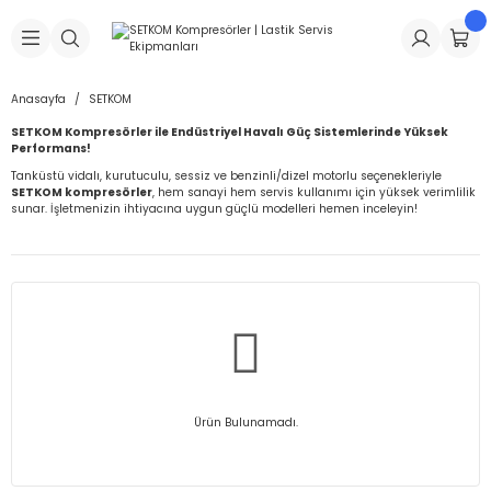
Geri Dön
Geri Dön
Geri Dön
Geri Dön
Geri Dön
Geri Dön
Geri Dön
is Makineleri
Lastikleri
 & Kolonlar
ça
Anasayfa
SETKOM
SETKOM Kompresörler ile Endüstriyel Havalı Güç Sistemlerinde Yüksek
Takma Makineleri
stikleri
astikleri
r
ı
Takma Makinesi Yedek Parçaları
Performans!
Tanküstü vidalı, kurutuculu, sessiz ve benzinli/dizel motorlu seçenekleriyle
SETKOM kompresörler
, hem sanayi hem servis kullanımı için yüksek verimlilik
Makineleri
iği
s İç Lastikleri
Siboplar
Makinesi Yedek Parçaları
sunar. İşletmenizin ihtiyacına uygun güçlü modelleri hemen inceleyin!
eleri
tikleri
kleri
alar
ar
 Hortumları
ri
astikleri
r
ı & Sibop İlaveleri
a Tüpü
arı
ft Dolgu Lastikleri
Lastikleri
ları
ları
i & Spreyler
eleri
ift Dolgu Lastikleri
ri
 Sibop Kapağı
arı
Ürün Bulunamadı.
Makineleri
ri
kleri
Yamalar
r