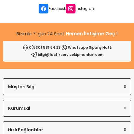
leri
ri
et İç Lastikleri
ment
Facebook
Instagram
Makineleri
astikleri
i
Bizimle 7’ gün 24 Saat
Hemen İletişime Geç !
kleri
0(530) 581 64 23
Whatsapp Sipariş Hattı
rleri
rı
bilgi@lastikservisekipmanlari.com
Müşteri Bilgi
Kurumsal
Hızlı Bağlantılar