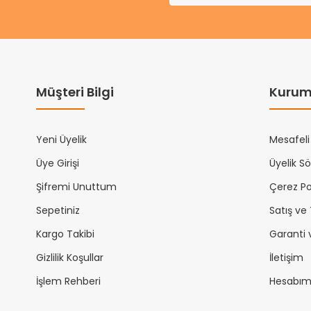
Müşteri Bilgi
Kurum
Yeni Üyelik
Mesafeli
Üye Girişi
Üyelik S
Şifremi Unuttum
Çerez Pol
Sepetiniz
Satış ve
Kargo Takibi
Garanti 
Gizlilik Koşullar
İletişim
İşlem Rehberi
Hesabı