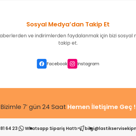
Sosyal Medya’dan Takip Et
aberlerden ve indirimlerden faydalanmak için bizi sosyal
takip et.
Facebook
Instagram
Bizimle 7’ gün 24 Saat
Hemen İletişime Geç !
81 64 23
Whatsapp Sipariş Hattı
bilgi@lastikserviseki