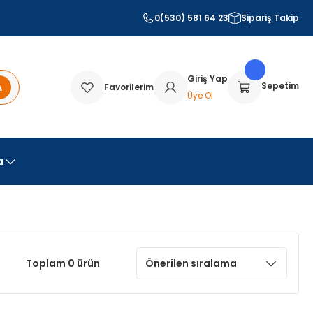
0(530) 581 64 23
Sipariş Takip
Giriş Yap
A
Sepetim
Favorilerim
Üye Ol
a
Toplam 0 ürün