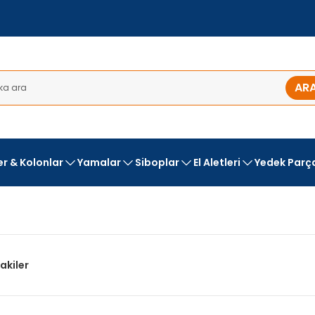
AR
ler & Kolonlar
Yamalar
Siboplar
El Aletleri
Yedek Parç
akiler