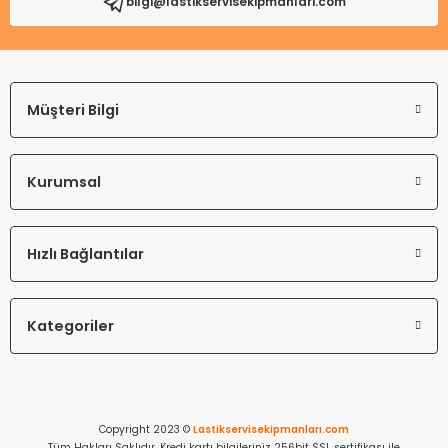
bilgi@lastikservisekipmanlari.com
Müşteri Bilgi
Kurumsal
Hızlı Bağlantılar
Kategoriler
Copyright 2023 ©
Lastikservisekipmanları.com
Tüm Hakları Saklıdır. Kredi kartı bilgileriniz 256bit SSL sertifikası ile