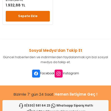
1.932,88 TL
leri
ri
et İç Lastikleri
ment
Sepete Ekle
Makineleri
astikleri
i
kleri
rleri
rı
Sosyal Medya’dan Takip Et
Güncel haberlerden ve indirimlerden faydalanmak için bizi sosyal
medya da takip et.
Facebook
Instagram
Bizimle 7’ gün 24 Saat
Hemen İletişime Geç !
0(530) 581 64 23
Whatsapp Sipariş Hattı