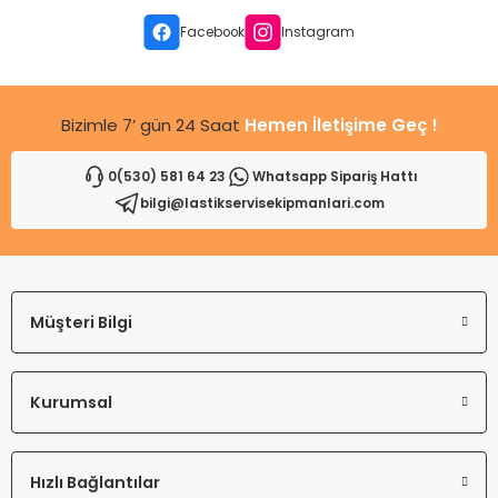
leri
ri
et İç Lastikleri
ment
Facebook
Instagram
Makineleri
astikleri
i
Bizimle 7’ gün 24 Saat
Hemen İletişime Geç !
kleri
0(530) 581 64 23
Whatsapp Sipariş Hattı
rleri
rı
bilgi@lastikservisekipmanlari.com
Müşteri Bilgi
Kurumsal
Hızlı Bağlantılar