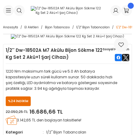
Geri Dön
Geri Dön
Geri Dön
Geri Dön
Geri Dön
Geri Dön
Geri Dön
is Makineleri
Lastikleri
 & Kolonlar
ça
Anasayfa
El Aletleri
Bijon Tabancası
1/2" Bijon Tabancaları
1/2'' Dw-18
Takma Makineleri
stikleri
astikleri
r
ı
Takma Makinesi Yedek Parçaları
1/2'' Dw-18502A M7 Akülu Bijon Sökme 122
Sosyal Paylaşım
Makineleri
iği
s İç Lastikleri
Siboplar
Makinesi Yedek Parçaları
Kg Set 2 Akü+1 Şarj Cihazı)
eleri
tikleri
kleri
alar
ar
 Hortumları
1220 Nm maksimum tork gücü ve 5.0 Ah batarya
kapasitesiyle uzun süreli kullanım sunar. 50 dakikada hızlı
ri
astikleri
r
ı & Sibop İlaveleri
a Tüpü
şarj özelliği, LED aydınlatma ve batarya göstergesi sayesinde
pratiklik sağlar. 3.94 kg ağırlığıyla taşıması kolaydır.
arı
ft Dolgu Lastikleri
Lastikleri
ları
ları
i & Spreyler
%24 İNDİRİM
16.686,66 TL
22.050,25 TL
eleri
ift Dolgu Lastikleri
ri
 Sibop Kapağı
arı
3.142,65 TL den başlayan taksitlerle!
Makineleri
ri
kleri
Yamalar
r
Kategori
1/2" Bijon Tabancaları