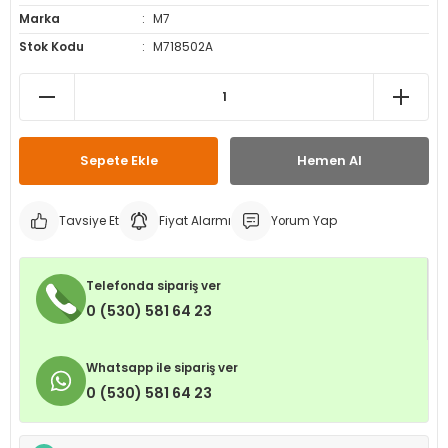
Marka
M7
leri
ri
et İç Lastikleri
ment
Stok Kodu
M718502A
Makineleri
astikleri
i
kleri
Sepete Ekle
Hemen Al
rleri
rı
Tavsiye Et
Fiyat Alarmı
Yorum Yap
Telefonda sipariş ver
0 (530) 581 64 23
Whatsapp ile sipariş ver
0 (530) 581 64 23