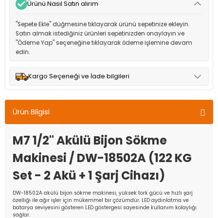
Ürünü Nasıl Satın alırım
"Sepete Ekle" düğmesine tıklayarak ürünü sepetinize ekleyin.
Satın almak istediğiniz ürünleri sepetinizden onaylayın ve
"Ödeme Yap" seçeneğine tıklayarak ödeme işlemine devam
edin.
Kargo Seçeneği ve İade bilgileri
Müşteri memnuniyetini en üst düzeyde tutmak için anlaşmalı
olduğumuz kargo seçenekleri ile ürünleriniz kısa bir süre içinde
Ürün Bilgisi
adresinize teslim edilir.
M7 1/2" Akülü Bijon Sökme
Makinesi / DW-18502A (122 KG
Set - 2 Akü + 1 Şarj Cihazı)
DW-18502A akülü bijon sökme makinesi, yüksek tork gücü ve hızlı şarj
özelliği ile ağır işler için mükemmel bir çözümdür. LED aydınlatma ve
batarya seviyesini gösteren LED göstergesi sayesinde kullanım kolaylığı
sağlar.