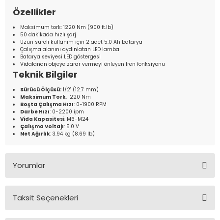
Özellikler
Maksimum tork: 1220 Nm (900 ft.lb)
50 dakikada hızlı şarj
Uzun süreli kullanım için 2 adet 5.0 Ah batarya
Çalışma alanını aydınlatan LED lamba
Batarya seviyesi LED göstergesi
Vidalanan objeye zarar vermeyi önleyen fren fonksiyonu
Teknik Bilgiler
Sürücü Ölçüsü:
1/2" (12.7 mm)
Maksimum Tork
: 1220 Nm
Boşta Çalışma Hızı
: 0-1900 RPM
Darbe Hızı
: 0-2200 ipm
Vida Kapasitesi
: M6-M24
Çalışma Voltajı
: 5.0 V
Net Ağırlık
: 3.94 kg (8.69 lb)
Yorumlar
Taksit Seçenekleri
Bu ürüne ilk yorumu siz yapın!