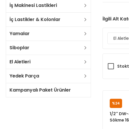
İş Makinesi Lastikleri
İlgili Alt Ka
İç Lastikler & Kolonlar
Yamalar
El Aletle
Siboplar
El Aletleri
Stokt
Yedek Parça
Kampanyalı Paket Ürünler
%24
M7
1/2'' DW-
Sökme 160
Cihazı)