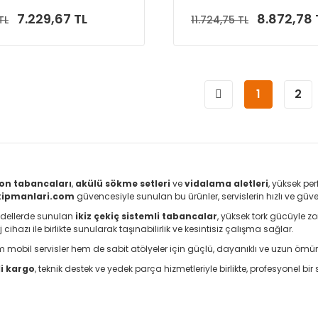
7.229,67 TL
8.872,78 
TL
11.724,75 TL
Sepete Ekle
Sepete Ekle
1
2
jon tabancaları
,
akülü sökme setleri
ve
vidalama aletleri
, yüksek pe
ekipmanlari.com
güvencesiyle sunulan bu ürünler, servislerin hızlı ve güv
odellerde sunulan
ikiz çekiç sistemli tabancalar
, yüksek tork gücüyle zo
j cihazı ile birlikte sunularak taşınabilirlik ve kesintisiz çalışma sağlar.
m mobil servisler hem de sabit atölyeler için güçlü, dayanıklı ve uzun ömü
i kargo
, teknik destek ve yedek parça hizmetleriyle birlikte, profesyonel bi