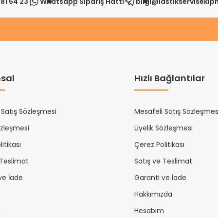
81 64 23
Whatsapp Sipariş Hattı
bilgi@lastikserviseki
sal
Hızlı Bağlantılar
 Satış Sözleşmesi
Mesafeli Satış Sözleşmes
özleşmesi
Üyelik Sözleşmesi
itikası
Çerez Politikası
 Teslimat
Satış ve Teslimat
ve İade
Garanti ve İade
Hakkımızda
m
Hesabım