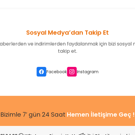
Sosyal Medya’dan Takip Et
aberlerden ve indirimlerden faydalanmak için bizi sosyal
takip et.
Facebook
Instagram
Bizimle 7’ gün 24 Saat
Hemen İletişime Geç !