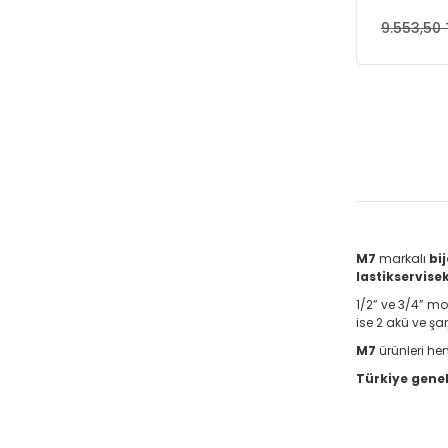
9.553,50 
M7
markalı
bi
lastikservis
1/2” ve 3/4” m
ise 2 akü ve şar
M7
ürünleri he
Türkiye genel