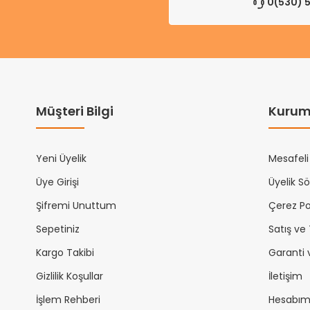
0(530) 5
Müşteri Bilgi
Kurum
Yeni Üyelik
Mesafeli
Üye Girişi
Üyelik S
Şifremi Unuttum
Çerez Pol
Sepetiniz
Satış ve
Kargo Takibi
Garanti 
Gizlilik Koşullar
İletişim
İşlem Rehberi
Hesabı