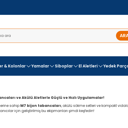
AR
ler & Kolonlar
Yamalar
Siboplar
El Aletleri
Yedek Parç
ncaları ve Akülü Aletlerle Güçlü ve Hızlı Uygulamalar!
ğerine sahip
M7 bijon tabancaları
, akülü sökme setleri ve kompakt vidal
anıcılar için geliştirilmiş bu ekipmanları şimdi keşfedin!