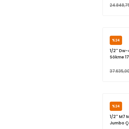
24.848,7
%24
M7
1/2'' Dw
Sökme 170
Cihazı)
37.635,00
%24
M7
1/2'' M7 
Jumbo Çe