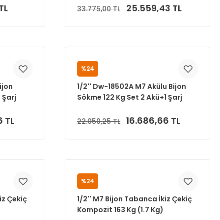
TL
25.559,43 TL
33.775,00 TL
Sepete Ekle
%24
M7
ijon
1/2'' Dw-18502A M7 Akülu Bijon
 Şarj
Sökme 122 Kg Set 2 Akü+1 Şarj
Cihazı)
6 TL
16.686,66 TL
22.050,25 TL
Sepete Ekle
%24
M7
iz Çekiç
1/2'' M7 Bijon Tabanca İkiz Çekiç
Kompozit 163 Kg (1.7 Kg)