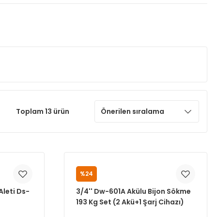
Toplam 13 ürün
%24
M7
Aleti Ds-
3/4'' Dw-601A Akülu Bijon Sökme
193 Kg Set (2 Akü+1 Şarj Cihazı)