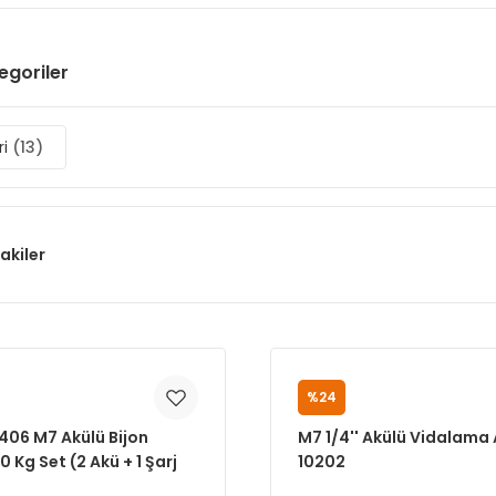
tegoriler
ri
(13)
akiler
%24
M7
406 M7 Akülü Bijon
M7 1/4'' Akülü Vidalama 
 Kg Set (2 Akü + 1 Şarj
10202