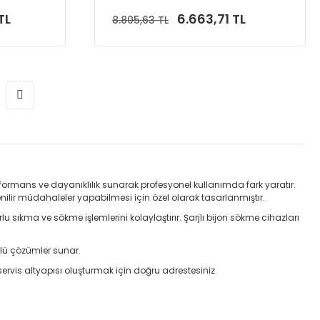
TL
6.663,71 TL
8.805,63 TL
Sepete Ekle
rformans ve dayanıklılık sunarak profesyonel kullanımda fark yaratır.
enilir müdahaleler yapabilmesi için özel olarak tasarlanmıştır.
rlu sıkma ve sökme işlemlerini kolaylaştırır. Şarjlı bijon sökme cihazları
rlü çözümler sunar.
r servis altyapısı oluşturmak için doğru adrestesiniz.