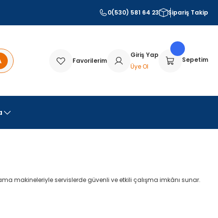
0(530) 581 64 23
Sipariş Takip
Giriş Yap
A
Sepetim
Favorilerim
Üye Ol
a
ama makineleriyle servislerde güvenli ve etkili çalışma imkânı sunar.