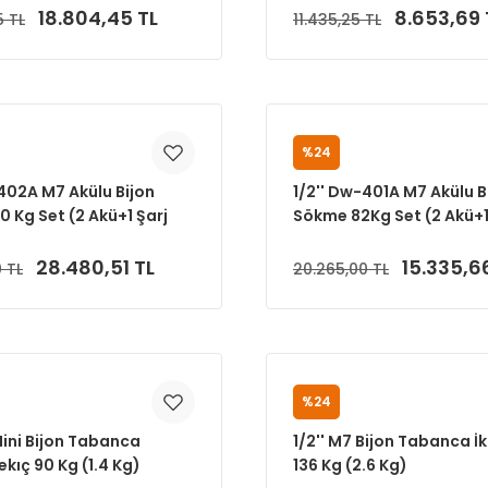
18.804,45 TL
8.653,69 
5 TL
11.435,25 TL
Sepete Ekle
Sepete Ekle
%24
M7
-402A M7 Akülu Bijon
1/2'' Dw-401A M7 Akülu B
 Kg Set (2 Akü+1 Şarj
Sökme 82Kg Set (2 Akü+1
Cihazı)
28.480,51 TL
15.335,6
 TL
20.265,00 TL
Sepete Ekle
Sepete Ekle
%24
M7
Mini Bijon Tabanca
1/2'' M7 Bijon Tabanca İk
kıç 90 Kg (1.4 Kg)
136 Kg (2.6 Kg)