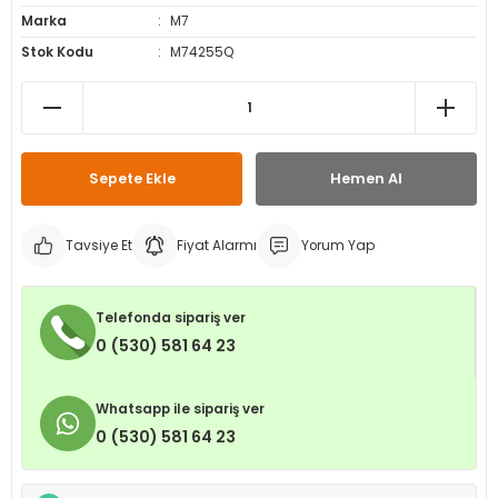
Marka
M7
leri
ri
et İç Lastikleri
ment
Stok Kodu
M74255Q
Makineleri
astikleri
i
kleri
Sepete Ekle
Hemen Al
rleri
rı
Tavsiye Et
Fiyat Alarmı
Yorum Yap
Telefonda sipariş ver
0 (530) 581 64 23
Whatsapp ile sipariş ver
0 (530) 581 64 23