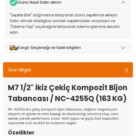
Ürünü Nasıl Satın alırım
"Sepete Ekle" düğmesine tıklayarak ürünü sepetinize ekleyin.
Satın almak istediğiniz ürünleri sepetinizden onaylayın ve
"Ödeme Yap" seçeneğine tıklayarak ödeme işlemine devam
edin.
Kargo Seçeneği ve İade bilgileri
Müşteri memnuniyetini en üst düzeyde tutmak için anlaşmalı
olduğumuz kargo seçenekleri ile ürünleriniz kısa bir süre içinde
Ürün Bilgisi
adresinize teslim edilir.
M7 1/2" İkiz Çekiç Kompozit Bijon
Tabancası / NC-4255Q (163 KG)
NC-4255Q ikiz çekiç kompozit bijon tabancası, sağlam magnezyum
alaşımlı ön gövde ve arka kapağı ile dayanıklılığı artırılmış olup, zorlu
işlerde yüksek performans sunar. Hafif yapısı ve güçlü tork kapasitesi
sayesinde hızlı ve etkili bir kullanım sağlar.
Özellikler