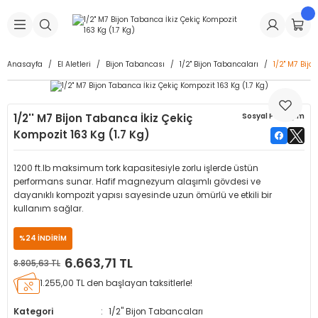
Geri Dön
Geri Dön
Geri Dön
Geri Dön
Geri Dön
Geri Dön
Geri Dön
is Makineleri
Lastikleri
 & Kolonlar
ça
Anasayfa
El Aletleri
Bijon Tabancası
1/2" Bijon Tabancaları
1/2'' M7 Bij
Takma Makineleri
stikleri
astikleri
r
ı
Takma Makinesi Yedek Parçaları
1/2'' M7 Bijon Tabanca İkiz Çekiç
Sosyal Paylaşım
Makineleri
iği
s İç Lastikleri
Siboplar
Makinesi Yedek Parçaları
Kompozit 163 Kg (1.7 Kg)
eleri
tikleri
kleri
alar
ar
 Hortumları
1200 ft.lb maksimum tork kapasitesiyle zorlu işlerde üstün
performans sunar. Hafif magnezyum alaşımlı gövdesi ve
ri
astikleri
r
ı & Sibop İlaveleri
a Tüpü
dayanıklı kompozit yapısı sayesinde uzun ömürlü ve etkili bir
kullanım sağlar.
arı
ft Dolgu Lastikleri
Lastikleri
ları
ları
i & Spreyler
%24 İNDİRİM
6.663,71 TL
8.805,63 TL
eleri
ift Dolgu Lastikleri
ri
 Sibop Kapağı
arı
1.255,00 TL den başlayan taksitlerle!
Makineleri
ri
kleri
Yamalar
r
Kategori
1/2" Bijon Tabancaları