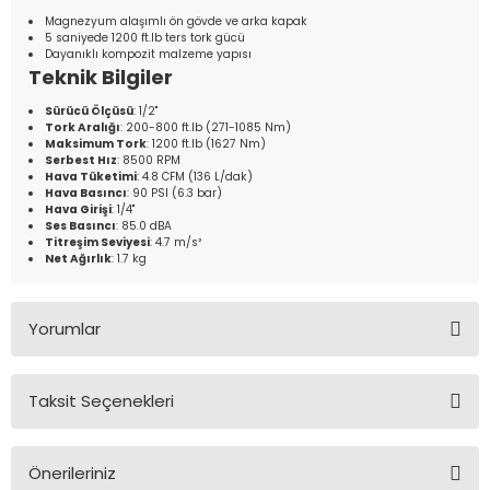
Magnezyum alaşımlı ön gövde ve arka kapak
5 saniyede 1200 ft.lb ters tork gücü
Dayanıklı kompozit malzeme yapısı
Teknik Bilgiler
Sürücü Ölçüsü
: 1/2"
Tork Aralığı
: 200-800 ft.lb (271-1085 Nm)
Maksimum Tork
: 1200 ft.lb (1627 Nm)
Serbest Hız
: 8500 RPM
Hava Tüketimi
: 4.8 CFM (136 L/dak)
Hava Basıncı
: 90 PSI (6.3 bar)
Hava Girişi
: 1/4"
Ses Basıncı
: 85.0 dBA
Titreşim Seviyesi
: 4.7 m/s²
Net Ağırlık
: 1.7 kg
Yorumlar
Taksit Seçenekleri
Bu ürüne ilk yorumu siz yapın!
Önerileriniz
Yorum Yaz