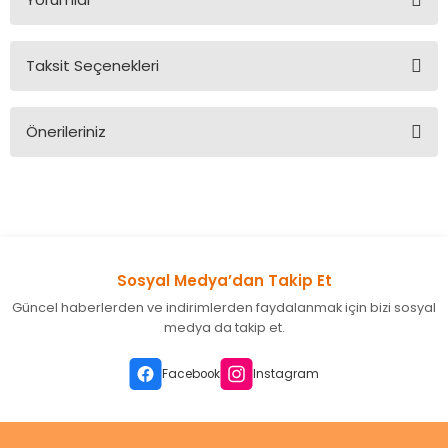
Taksit Seçenekleri
Bu ürüne ilk yorumu siz yapın!
Önerileriniz
Yorum Yaz
Bu ürünün fiyat bilgisi, resim, ürün açıklamalarında ve diğer
konularda yetersiz gördüğünüz noktaları öneri formunu
kullanarak tarafımıza iletebilirsiniz.
Görüş ve önerileriniz için teşekkür ederiz.
Sosyal Medya’dan Takip Et
Ürün resmi kalitesiz, bozuk veya görüntülenemiyor.
Güncel haberlerden ve indirimlerden faydalanmak için bizi sosyal
Ürün açıklamasında eksik bilgiler bulunuyor.
medya da takip et.
Ürün bilgilerinde hatalar bulunuyor.
Ürün fiyatı diğer sitelerden daha pahalı.
Facebook
Instagram
Bu ürüne benzer farklı alternatifler olmalı.