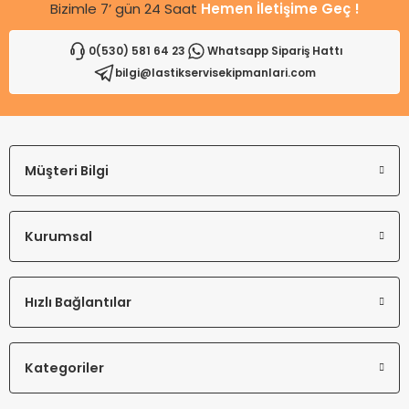
Bizimle 7’ gün 24 Saat
Hemen İletişime Geç !
0(530) 581 64 23
Whatsapp Sipariş Hattı
bilgi@lastikservisekipmanlari.com
Gönder
Müşteri Bilgi
Kurumsal
Hızlı Bağlantılar
Kategoriler