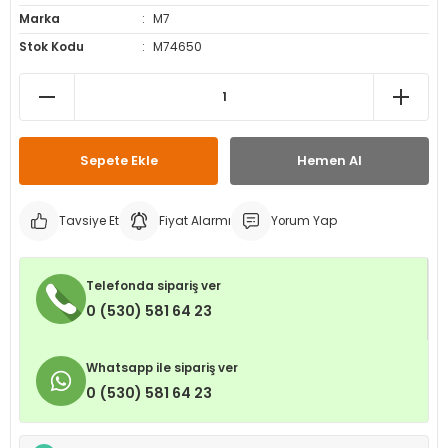
Marka
M7
leri
ri
et İç Lastikleri
ment
Stok Kodu
M74650
Makineleri
astikleri
i
kleri
Sepete Ekle
Hemen Al
rleri
rı
Tavsiye Et
Fiyat Alarmı
Yorum Yap
Telefonda sipariş ver
0 (530) 581 64 23
Whatsapp ile sipariş ver
0 (530) 581 64 23