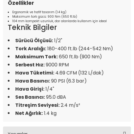
Özellikler
Ergonomik ve hafif tasarım (1.4 kg)
Maksimum tork gücü: 900 Nm (650 ft.lb)
104 mm kompakt uzunluk, dar alanlarda kullanım için ideal
Teknik Bilgiler
Sürücü Ölçüsü:
1/2"
Tork Aralığı:
180-400 ft.lb (244-542 Nm)
Maksimum Tork:
650 ft.lb (900 Nm)
Serbest Hız:
9000 RPM
Hava Tüketimi:
4.69 CFM (132 L/dak)
Hava Basıncı:
90 PSI (6.3 bar)
Hava Girişi:
1/4"
Ses Basıncı:
95.0 dBA
Titreşim Seviyesi:
2.4 m/s²
Net Ağırlık:
1.4 kg
Yorumlar