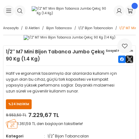
Geri Dön
Geri Dön
Geri Dön
Geri Dön
Geri Dön
Geri Dön
Geri Dön
is Makineleri
Lastikleri
 & Kolonlar
ça
Anasayfa
El Aletleri
Bijon Tabancası
1/2" Bijon Tabancaları
1/2'' M7 Min
Takma Makineleri
stikleri
astikleri
r
ı
Takma Makinesi Yedek Parçaları
1/2'' M7 Mini Bijon Tabanca Jumbo Çekıç
Sosyal Paylaşım
Makineleri
iği
s İç Lastikleri
Siboplar
Makinesi Yedek Parçaları
90 Kg (1.4 Kg)
eleri
tikleri
kleri
alar
ar
 Hortumları
Hafif ve ergonomik tasarımıyla dar alanlarda kullanım için
uygun olan bu cihaz, güçlü tork kapasitesi ve kompakt
ri
astikleri
r
ı & Sibop İlaveleri
a Tüpü
yapısıyla yüksek performans sağlar. Dayanıklı malzemesi
uzun süreli ve güvenilir kullanım sunar.
arı
ft Dolgu Lastikleri
Lastikleri
ları
ları
i & Spreyler
%24 İNDİRİM
7.229,67 TL
9.553,50 TL
eleri
ift Dolgu Lastikleri
ri
 Sibop Kapağı
arı
1.361,59 TL den başlayan taksitlerle!
Makineleri
ri
kleri
Yamalar
r
Kategori
1/2" Bijon Tabancaları