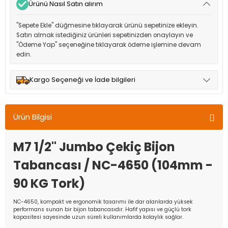
Ürünü Nasıl Satın alırım
"Sepete Ekle" düğmesine tıklayarak ürünü sepetinize ekleyin.
Satın almak istediğiniz ürünleri sepetinizden onaylayın ve
"Ödeme Yap" seçeneğine tıklayarak ödeme işlemine devam
edin.
Kargo Seçeneği ve İade bilgileri
Müşteri memnuniyetini en üst düzeyde tutmak için anlaşmalı
olduğumuz kargo seçenekleri ile ürünleriniz kısa bir süre içinde
Ürün Bilgisi
adresinize teslim edilir.
M7 1/2" Jumbo Çekiç Bijon
Tabancası / NC-4650 (104mm -
90 KG Tork)
NC-4650, kompakt ve ergonomik tasarımı ile dar alanlarda yüksek
performans sunan bir bijon tabancasıdır. Hafif yapısı ve güçlü tork
kapasitesi sayesinde uzun süreli kullanımlarda kolaylık sağlar.