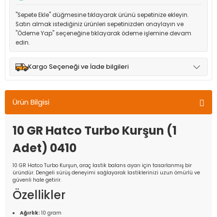
"Sepete Ekle" düğmesine tıklayarak ürünü sepetinize ekleyin.
Satın almak istediğiniz ürünleri sepetinizden onaylayın ve
"Ödeme Yap" seçeneğine tıklayarak ödeme işlemine devam
edin.
Kargo Seçeneği ve İade bilgileri
Müşteri memnuniyetini en üst düzeyde tutmak için anlaşmalı
olduğumuz kargo seçenekleri ile ürünleriniz kısa bir süre içinde
Ürün Bilgisi
adresinize teslim edilir.
10 GR Hatco Turbo Kurşun (1
Adet) 0410
10 GR Hatco Turbo Kurşun, araç lastik balans ayarı için tasarlanmış bir
üründür. Dengeli sürüş deneyimi sağlayarak lastiklerinizi uzun ömürlü ve
güvenli hale getirir.
Özellikler
Ağırlık:
10 gram