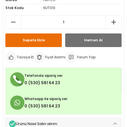
Marka
HATCO
leri
ri
et İç Lastikleri
ment
Stok Kodu
KUT010
Makineleri
astikleri
i
kleri
Sepete Ekle
Hemen Al
rleri
rı
Tavsiye Et
Fiyat Alarmı
Yorum Yap
Telefonda sipariş ver
0 (530) 581 64 23
Whatsapp ile sipariş ver
0 (530) 581 64 23
Ürünü Nasıl Satın alırım