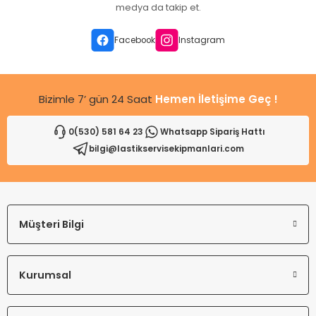
Ürün açıklamasında eksik bilgiler bulunuyor.
medya da takip et.
Ürün bilgilerinde hatalar bulunuyor.
Ürün fiyatı diğer sitelerden daha pahalı.
Facebook
Instagram
Bu ürüne benzer farklı alternatifler olmalı.
Bizimle 7’ gün 24 Saat
Hemen İletişime Geç !
0(530) 581 64 23
Whatsapp Sipariş Hattı
bilgi@lastikservisekipmanlari.com
Gönder
Müşteri Bilgi
Kurumsal