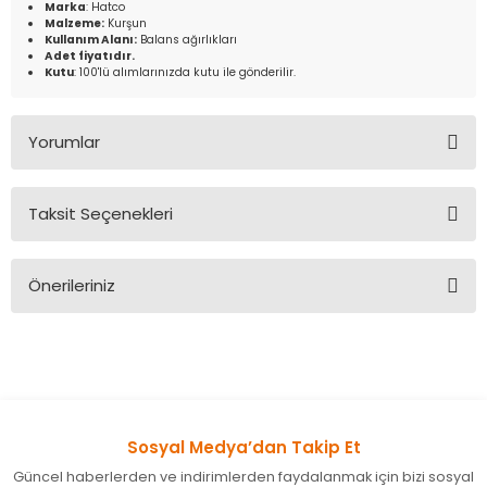
Marka
: Hatco
Malzeme:
Kurşun
Kullanım Alanı:
Balans ağırlıkları
Adet fiyatıdır.
Kutu
: 100'lü alımlarınızda kutu ile gönderilir.
Yorumlar
Taksit Seçenekleri
Bu ürüne ilk yorumu siz yapın!
Önerileriniz
Yorum Yaz
Bu ürünün fiyat bilgisi, resim, ürün açıklamalarında ve diğer
konularda yetersiz gördüğünüz noktaları öneri formunu
kullanarak tarafımıza iletebilirsiniz.
Görüş ve önerileriniz için teşekkür ederiz.
Sosyal Medya’dan Takip Et
Ürün resmi kalitesiz, bozuk veya görüntülenemiyor.
Güncel haberlerden ve indirimlerden faydalanmak için bizi sosyal