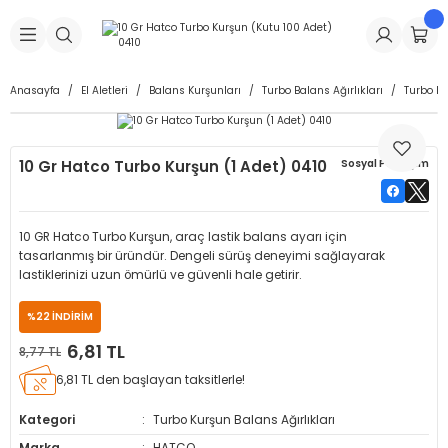
Geri Dön
Geri Dön
Geri Dön
Geri Dön
Geri Dön
Geri Dön
Geri Dön
is Makineleri
Lastikleri
 & Kolonlar
ça
Anasayfa
El Aletleri
Balans Kurşunları
Turbo Balans Ağırlıkları
Turbo Ku
Takma Makineleri
stikleri
astikleri
r
ı
Takma Makinesi Yedek Parçaları
10 Gr Hatco Turbo Kurşun (1 Adet) 0410
Sosyal Paylaşım
Makineleri
iği
s İç Lastikleri
Siboplar
Makinesi Yedek Parçaları
eleri
tikleri
kleri
alar
ar
 Hortumları
10 GR Hatco Turbo Kurşun, araç lastik balans ayarı için
tasarlanmış bir üründür. Dengeli sürüş deneyimi sağlayarak
ri
astikleri
r
ı & Sibop İlaveleri
a Tüpü
lastiklerinizi uzun ömürlü ve güvenli hale getirir.
%22 İNDİRİM
arı
ft Dolgu Lastikleri
Lastikleri
ları
ları
i & Spreyler
6,81 TL
8,77 TL
eleri
ift Dolgu Lastikleri
ri
 Sibop Kapağı
arı
6,81 TL den başlayan taksitlerle!
Kategori
Turbo Kurşun Balans Ağırlıkları
Makineleri
ri
kleri
Yamalar
r