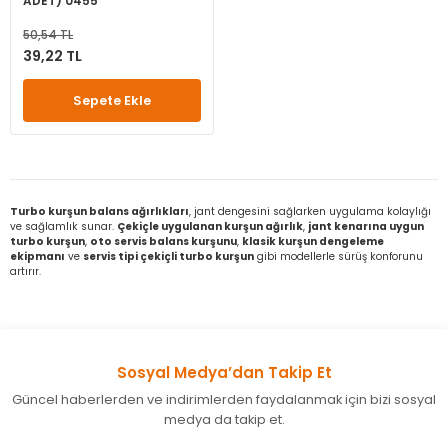
ADET) 0455
50,54 TL
39,22 TL
Sepete Ekle
Turbo kurşun balans ağırlıkları
, jant dengesini sağlarken uygulama kolaylığı
ve sağlamlık sunar.
Çekiçle uygulanan kurşun ağırlık
,
jant kenarına uygun
turbo kurşun
,
oto servis balans kurşunu
,
klasik kurşun dengeleme
ekipmanı
ve
servis tipi çekiçli turbo kurşun
gibi modellerle sürüş konforunu
artırır.
Sosyal Medya’dan Takip Et
Güncel haberlerden ve indirimlerden faydalanmak için bizi sosyal
medya da takip et.