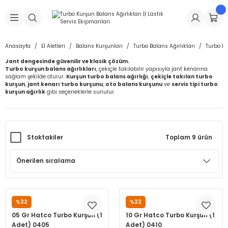
Geri Dön
Geri Dön
Geri Dön
Geri Dön
Geri Dön
Geri Dön
Geri Dön
is Makineleri
Lastikleri
 & Kolonlar
ça
Anasayfa
El Aletleri
Balans Kurşunları
Turbo Balans Ağırlıkları
Turbo Ku
Jant dengesinde güvenilir ve klasik çözüm.
Takma Makineleri
stikleri
astikleri
r
ı
Takma Makinesi Yedek Parçaları
Turbo kurşun balans ağırlıkları
, çekiçle takılabilir yapısıyla jant kenarına
sağlam şekilde oturur.
Kurşun turbo balans ağırlığı
,
çekiçle takılan turbo
kurşun
,
jant kenarı turbo kurşunu
,
oto balans kurşunu
ve
servis tipi turbo
Makineleri
iği
s İç Lastikleri
Siboplar
Makinesi Yedek Parçaları
kurşun ağırlık
gibi seçeneklerle sunulur.
eleri
tikleri
kleri
alar
ar
 Hortumları
Stoktakiler
Toplam 9 ürün
ri
astikleri
r
ı & Sibop İlaveleri
a Tüpü
arı
ft Dolgu Lastikleri
Lastikleri
ları
ları
i & Spreyler
eleri
ift Dolgu Lastikleri
ri
 Sibop Kapağı
arı
%22
%22
HATCO
HATCO
Makineleri
ri
kleri
Yamalar
r
05 Gr Hatco Turbo Kurşun (1
10 Gr Hatco Turbo Kurşun (1
Adet) 0405
Adet) 0410