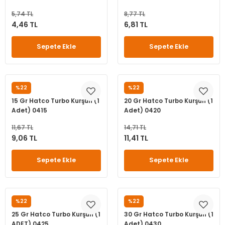
leri
ri
et İç Lastikleri
ment
5,74 TL
8,77 TL
4,46 TL
6,81 TL
Makineleri
astikleri
i
Sepete Ekle
Sepete Ekle
kleri
rleri
rı
%22
%22
HATCO
HATCO
15 Gr Hatco Turbo Kurşun (1
20 Gr Hatco Turbo Kurşun (1
Adet) 0415
Adet) 0420
11,67 TL
14,71 TL
9,06 TL
11,41 TL
Sepete Ekle
Sepete Ekle
%22
%22
HATCO
HATCO
25 Gr Hatco Turbo Kurşun (1
30 Gr Hatco Turbo Kurşun (1
ADET) 0425
Adet) 0430