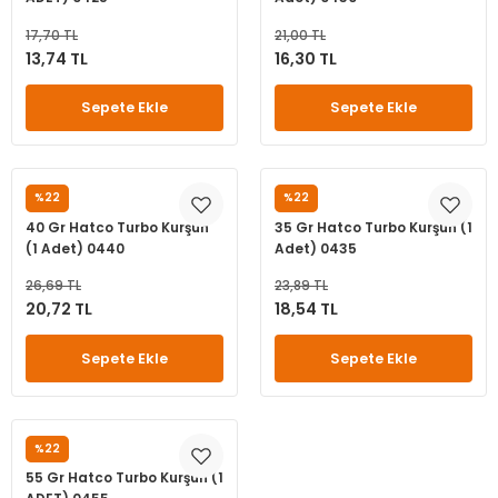
17,70 TL
21,00 TL
13,74 TL
16,30 TL
Sepete Ekle
Sepete Ekle
%22
%22
HATCO
HATCO
40 Gr Hatco Turbo Kurşun
35 Gr Hatco Turbo Kurşun (1
(1 Adet) 0440
Adet) 0435
26,69 TL
23,89 TL
20,72 TL
18,54 TL
Sepete Ekle
Sepete Ekle
%22
HATCO
55 Gr Hatco Turbo Kurşun (1