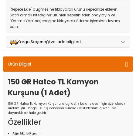
"Sepete Ekle" düğmesine tıklayarak ürünü sepetinize ekleyin.
Satın almak istediğiniz ürünleri sepetinizden onaylayın ve
"Ödeme Yap" seçeneğine tıklayarak ödeme işlemine devam
edin.
Kargo Seçeneği ve İade bilgileri
Müşteri memnuniyetini en üst düzeyde tutmak için anlaşmalı
olduğumuz kargo seçenekleri ile ürünleriniz kısa bir süre içinde
Ürün Bilgisi
adresinize teslim edilir.
150 GR Hatco TL Kamyon
Kurşunu (1 Adet)
150 GR Hatco TL Kamyon Kurşunu, araç lastik balans ayarı için özel olarak
üretilmiştir. Dengeli sürüş deneyimi sunarak lastiklerinizi güvenli ve
dayanıklı bir hale getirir.
Özellikler
Ağırlık:
150 gram