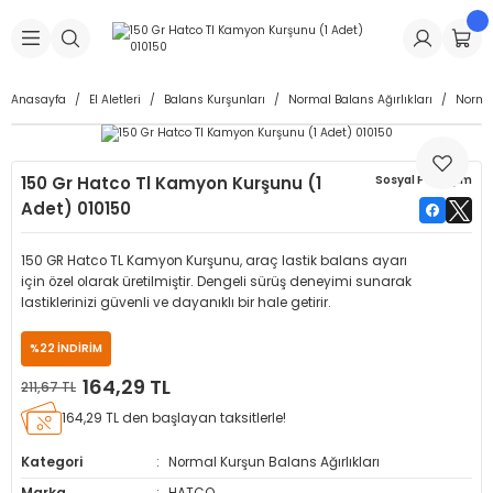
Geri Dön
Geri Dön
Geri Dön
Geri Dön
Geri Dön
Geri Dön
Geri Dön
is Makineleri
Lastikleri
 & Kolonlar
ça
Anasayfa
El Aletleri
Balans Kurşunları
Normal Balans Ağırlıkları
Normal
Takma Makineleri
stikleri
astikleri
r
ı
Takma Makinesi Yedek Parçaları
150 Gr Hatco Tl Kamyon Kurşunu (1
Sosyal Paylaşım
Makineleri
iği
s İç Lastikleri
Siboplar
Makinesi Yedek Parçaları
Adet) 010150
eleri
tikleri
kleri
alar
ar
 Hortumları
150 GR Hatco TL Kamyon Kurşunu, araç lastik balans ayarı
için özel olarak üretilmiştir. Dengeli sürüş deneyimi sunarak
ri
astikleri
r
ı & Sibop İlaveleri
a Tüpü
lastiklerinizi güvenli ve dayanıklı bir hale getirir.
%22 İNDİRİM
arı
ft Dolgu Lastikleri
Lastikleri
ları
ları
i & Spreyler
164,29 TL
211,67 TL
eleri
ift Dolgu Lastikleri
ri
 Sibop Kapağı
arı
164,29 TL den başlayan taksitlerle!
Kategori
Normal Kurşun Balans Ağırlıkları
Makineleri
ri
kleri
Yamalar
r