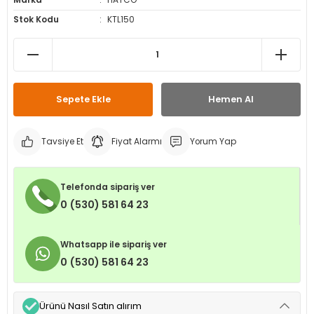
Marka
HATCO
leri
ri
et İç Lastikleri
ment
Stok Kodu
KTL150
Makineleri
astikleri
i
kleri
Sepete Ekle
Hemen Al
rleri
rı
Tavsiye Et
Fiyat Alarmı
Yorum Yap
Telefonda sipariş ver
0 (530) 581 64 23
Whatsapp ile sipariş ver
0 (530) 581 64 23
Ürünü Nasıl Satın alırım