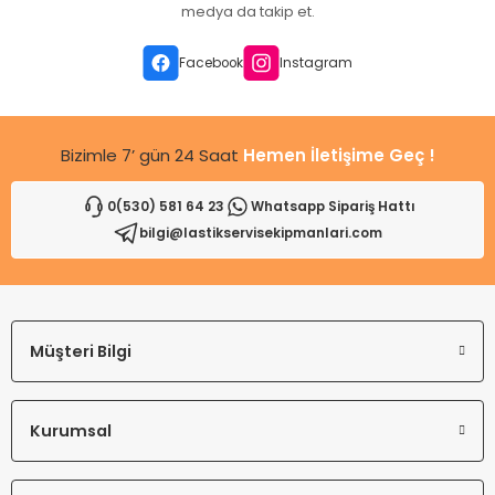
Ürün açıklamasında eksik bilgiler bulunuyor.
medya da takip et.
Ürün bilgilerinde hatalar bulunuyor.
Ürün fiyatı diğer sitelerden daha pahalı.
Facebook
Instagram
Bu ürüne benzer farklı alternatifler olmalı.
Bizimle 7’ gün 24 Saat
Hemen İletişime Geç !
0(530) 581 64 23
Whatsapp Sipariş Hattı
bilgi@lastikservisekipmanlari.com
Gönder
Müşteri Bilgi
Kurumsal