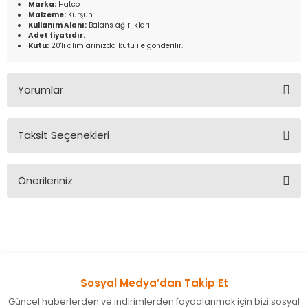
Marka:
Hatco
Malzeme:
Kurşun
Kullanım Alanı:
Balans ağırlıkları
Adet fiyatıdır.
Kutu:
20'li alımlarınızda kutu ile gönderilir.
Yorumlar
Taksit Seçenekleri
Bu ürüne ilk yorumu siz yapın!
Önerileriniz
Yorum Yaz
Bu ürünün fiyat bilgisi, resim, ürün açıklamalarında ve diğer
konularda yetersiz gördüğünüz noktaları öneri formunu
kullanarak tarafımıza iletebilirsiniz.
Görüş ve önerileriniz için teşekkür ederiz.
Sosyal Medya’dan Takip Et
Ürün resmi kalitesiz, bozuk veya görüntülenemiyor.
Güncel haberlerden ve indirimlerden faydalanmak için bizi sosyal