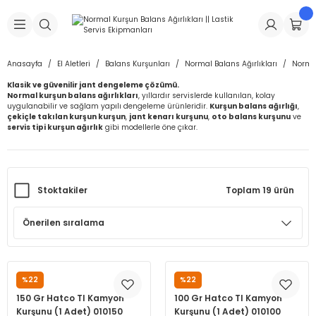
Geri Dön
Geri Dön
Geri Dön
Geri Dön
Geri Dön
Geri Dön
Geri Dön
is Makineleri
Lastikleri
 & Kolonlar
ça
Anasayfa
El Aletleri
Balans Kurşunları
Normal Balans Ağırlıkları
Normal
Klasik ve güvenilir jant dengeleme çözümü.
Takma Makineleri
stikleri
astikleri
r
ı
Takma Makinesi Yedek Parçaları
Normal kurşun balans ağırlıkları
, yıllardır servislerde kullanılan, kolay
uygulanabilir ve sağlam yapılı dengeleme ürünleridir.
Kurşun balans ağırlığı
,
çekiçle takılan kurşun kurşun
,
jant kenarı kurşunu
,
oto balans kurşunu
ve
Makineleri
iği
s İç Lastikleri
Siboplar
Makinesi Yedek Parçaları
servis tipi kurşun ağırlık
gibi modellerle öne çıkar.
eleri
tikleri
kleri
alar
ar
 Hortumları
Stoktakiler
Toplam 19 ürün
ri
astikleri
r
ı & Sibop İlaveleri
a Tüpü
arı
ft Dolgu Lastikleri
Lastikleri
ları
ları
i & Spreyler
eleri
ift Dolgu Lastikleri
ri
 Sibop Kapağı
arı
%22
%22
HATCO
HATCO
Makineleri
ri
kleri
Yamalar
r
150 Gr Hatco Tl Kamyon
100 Gr Hatco Tl Kamyon
Kurşunu (1 Adet) 010150
Kurşunu (1 Adet) 010100