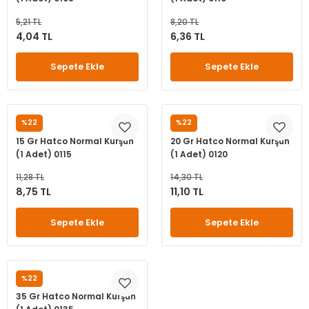
5,21 TL
8,20 TL
4,04 TL
6,36 TL
Sepete Ekle
Sepete Ekle
%22
%22
HATCO
HATCO
15 Gr Hatco Normal Kurşun
20 Gr Hatco Normal Kurşun
(1 Adet) 0115
(1 Adet) 0120
11,28 TL
14,30 TL
8,75 TL
11,10 TL
Sepete Ekle
Sepete Ekle
%22
HATCO
35 Gr Hatco Normal Kurşun