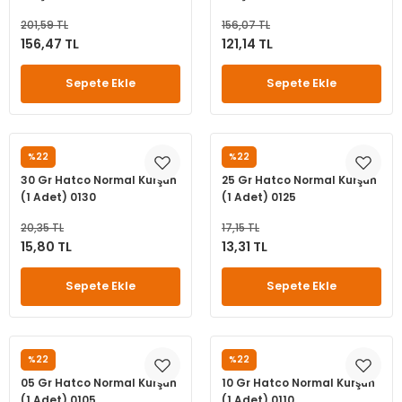
leri
ri
et İç Lastikleri
ment
201,59 TL
156,07 TL
156,47 TL
121,14 TL
Makineleri
astikleri
i
Sepete Ekle
Sepete Ekle
kleri
rleri
rı
%22
%22
HATCO
HATCO
30 Gr Hatco Normal Kurşun
25 Gr Hatco Normal Kurşun
(1 Adet) 0130
(1 Adet) 0125
20,35 TL
17,15 TL
15,80 TL
13,31 TL
Sepete Ekle
Sepete Ekle
%22
%22
HATCO
HATCO
05 Gr Hatco Normal Kurşun
10 Gr Hatco Normal Kurşun
(1 Adet) 0105
(1 Adet) 0110