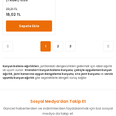
(1 Adet) 0135
23,21 TL
18,02 TL
Sepete Ekle
1
2
3
Kurşun balans ağırlıkları
, jantlardaki dengesizlikleri gidermek için ideal ağırlık
ve uyum sunar.
Standart kurşun balans kurşunu
,
çekiçle uygulanan kurşun
ağırlık
,
jant kenarına uygun dengeleme kurşunu
,
oto jant kurşunu
ve
servis
uyumlu kurşun ağırlık
gibi seçeneklerle dengeli sürüş sağlar.
Sosyal Medya’dan Takip Et
Güncel haberlerden ve indirimlerden faydalanmak için bizi sosyal
medya da takip et.