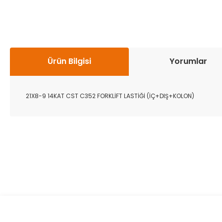
Ürün Bilgisi
Yorumlar
21X8-9 14KAT CST C352 FORKLİFT LASTİĞİ (İÇ+DIŞ+KOLON)
Bu ürünün fiyat bilgisi, resim, ürün açıklamalarında ve diğer k
Görüş ve önerileriniz için teşekkür ederiz.
Ürün resmi kalitesiz, bozuk veya görüntülenemiyor.
Ürün açıklamasında eksik bilgiler bulunuyor.
Ürün bilgilerinde hatalar bulunuyor.
Ürün fiyatı diğer sitelerden daha pahalı.