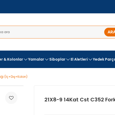
AR
ler & Kolonlar
Yamalar
Siboplar
El Aletleri
Yedek Parç
tiği (İç+Dış+Kolon)
21X8-9 14Kat Cst C352 Forkl