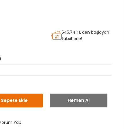
545,74 TL den başlayan
taksitlerle!
i
Sepete Ekle
Hemen Al
Yorum Yap