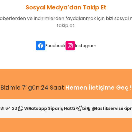
Sosyal Medya’dan Takip Et
aberlerden ve indirimlerden faydalanmak için bizi sosyal
takip et.
Gönder
Facebook
Instagram
Bizimle 7’ gün 24 Saat
Hemen İletişime Geç !
81 64 23
Whatsapp Sipariş Hattı
bilgi@lastikserviseki