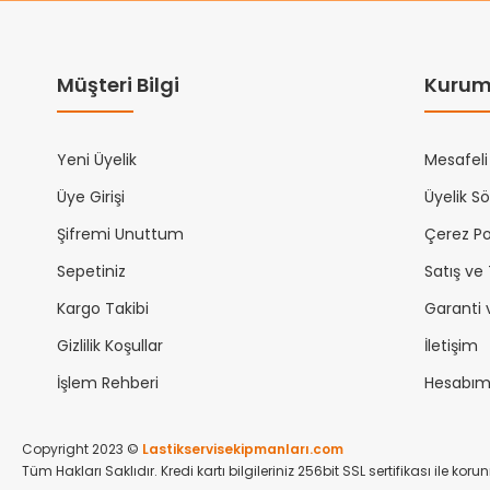
Müşteri Bilgi
Kurum
Yeni Üyelik
Mesafeli
Üye Girişi
Üyelik S
Şifremi Unuttum
Çerez Pol
Sepetiniz
Satış ve
Kargo Takibi
Garanti 
Gizlilik Koşullar
İletişim
İşlem Rehberi
Hesabı
Copyright 2023 ©
Lastikservisekipmanları.com
Tüm Hakları Saklıdır. Kredi kartı bilgileriniz 256bit SSL sertifikası ile kor