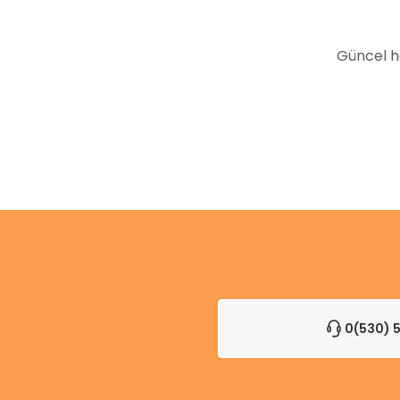
Bu ürüne benzer farklı alternatifler olmalı.
Güncel h
0(530) 5