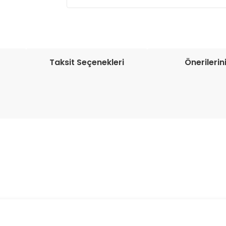
Müşteri memnuniyetini en üst düze
seçenekleri ile ürünleriniz kısa bir sü
Taksit Seçenekleri
Önerilerin
onularda yetersiz gördüğünüz noktaları öneri formunu kullanarak tarafım
Bu ürüne ilk yorumu siz yapın!
Yorum Yaz