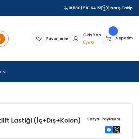
0(530) 581 64 23
Sipariş Takip
Giriş Yap
A
Sepetim
Favorilerim
Üye Ol
a
ift Lastiği (İç+Dış+Kolon)
Sosyal Paylaşım