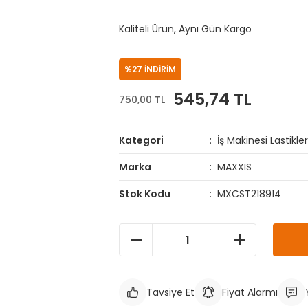
Kaliteli Ürün, Aynı Gün Kargo
%27 İNDİRİM
545,74 TL
750,00 TL
Kategori
İş Makinesi Lastikler
Marka
MAXXIS
Stok Kodu
MXCST218914
Tavsiye Et
Fiyat Alarmı