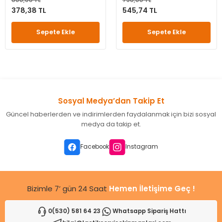
378,38 TL
545,74 TL
leri
ri
et İç Lastikleri
ment
Sepete Ekle
Sepete Ekle
Makineleri
astikleri
i
kleri
rleri
rı
Sosyal Medya’dan Takip Et
Güncel haberlerden ve indirimlerden faydalanmak için bizi sosyal
medya da takip et.
Facebook
Instagram
Bizimle 7’ gün 24 Saat
Hemen İletişime Geç !
0(530) 581 64 23
Whatsapp Sipariş Hattı