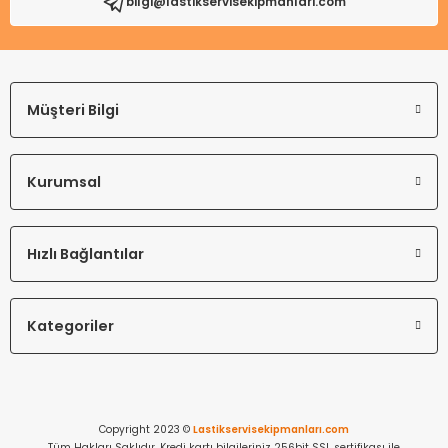
bilgi@lastikservisekipmanlari.com
Müşteri Bilgi
Kurumsal
Hızlı Bağlantılar
Kategoriler
Copyright 2023 ©
Lastikservisekipmanları.com
Tüm Hakları Saklıdır. Kredi kartı bilgileriniz 256bit SSL sertifikası ile