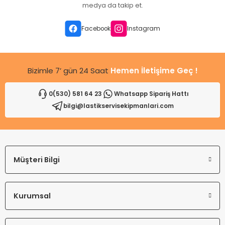
Ürün açıklamasında eksik bilgiler bulunuyor.
medya da takip et.
Ürün bilgilerinde hatalar bulunuyor.
Ürün fiyatı diğer sitelerden daha pahalı.
Facebook
Instagram
Bu ürüne benzer farklı alternatifler olmalı.
Bizimle 7’ gün 24 Saat
Hemen İletişime Geç !
0(530) 581 64 23
Whatsapp Sipariş Hattı
bilgi@lastikservisekipmanlari.com
Gönder
Müşteri Bilgi
Kurumsal