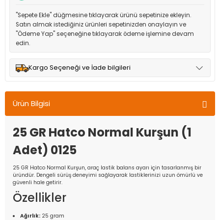
"Sepete Ekle" düğmesine tıklayarak ürünü sepetinize ekleyin.
Satın almak istediğiniz ürünleri sepetinizden onaylayın ve
"Ödeme Yap" seçeneğine tıklayarak ödeme işlemine devam
edin.
Kargo Seçeneği ve İade bilgileri
Müşteri memnuniyetini en üst düzeyde tutmak için anlaşmalı
olduğumuz kargo seçenekleri ile ürünleriniz kısa bir süre içinde
Ürün Bilgisi
adresinize teslim edilir.
25 GR Hatco Normal Kurşun (1
Adet) 0125
25 GR Hatco Normal Kurşun, araç lastik balans ayarı için tasarlanmış bir
üründür. Dengeli sürüş deneyimi sağlayarak lastiklerinizi uzun ömürlü ve
güvenli hale getirir.
Özellikler
Ağırlık:
25 gram