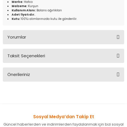
Marka
: Hatco
Malzeme:
Kurşun
Kullanım Alanı:
Balans ağırlıkları
Adet fiyatıdır.
Kutu
: 100'lü alımlarınızda kutu ile gönderilir.
Yorumlar
Taksit Seçenekleri
Bu ürüne ilk yorumu siz yapın!
Önerileriniz
Yorum Yaz
Bu ürünün fiyat bilgisi, resim, ürün açıklamalarında ve diğer
konularda yetersiz gördüğünüz noktaları öneri formunu
kullanarak tarafımıza iletebilirsiniz.
Görüş ve önerileriniz için teşekkür ederiz.
Sosyal Medya’dan Takip Et
Ürün resmi kalitesiz, bozuk veya görüntülenemiyor.
Güncel haberlerden ve indirimlerden faydalanmak için bizi sosyal