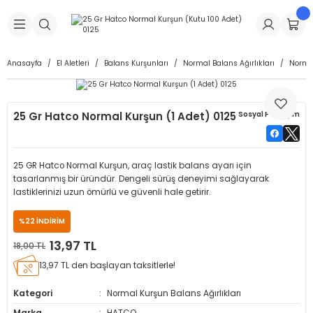
Geri Dön
Geri Dön
Geri Dön
Geri Dön
Geri Dön
Geri Dön
Geri Dön
is Makineleri
Lastikleri
 & Kolonlar
ça
Anasayfa
El Aletleri
Balans Kurşunları
Normal Balans Ağırlıkları
Normal
Takma Makineleri
stikleri
astikleri
r
ı
Takma Makinesi Yedek Parçaları
25 Gr Hatco Normal Kurşun (1 Adet) 0125
Sosyal Paylaşım
Makineleri
iği
s İç Lastikleri
Siboplar
Makinesi Yedek Parçaları
eleri
tikleri
kleri
alar
ar
 Hortumları
25 GR Hatco Normal Kurşun, araç lastik balans ayarı için
tasarlanmış bir üründür. Dengeli sürüş deneyimi sağlayarak
ri
astikleri
r
ı & Sibop İlaveleri
a Tüpü
lastiklerinizi uzun ömürlü ve güvenli hale getirir.
%22 İNDİRİM
arı
ft Dolgu Lastikleri
Lastikleri
ları
ları
i & Spreyler
13,97 TL
18,00 TL
eleri
ift Dolgu Lastikleri
ri
 Sibop Kapağı
arı
13,97 TL den başlayan taksitlerle!
Kategori
Normal Kurşun Balans Ağırlıkları
Makineleri
ri
kleri
Yamalar
r