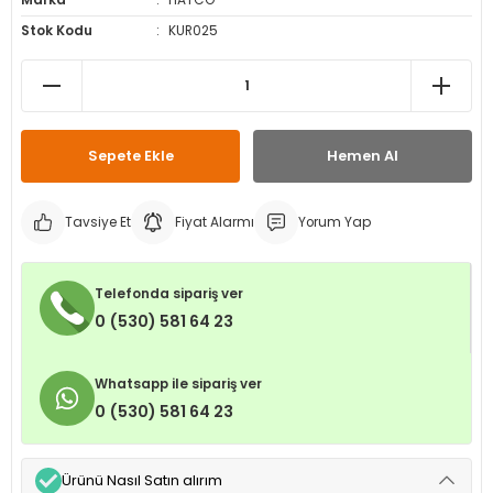
Marka
HATCO
leri
ri
et İç Lastikleri
ment
Stok Kodu
KUR025
Makineleri
astikleri
i
kleri
Sepete Ekle
Hemen Al
rleri
rı
Tavsiye Et
Fiyat Alarmı
Yorum Yap
Telefonda sipariş ver
0 (530) 581 64 23
Whatsapp ile sipariş ver
0 (530) 581 64 23
Ürünü Nasıl Satın alırım