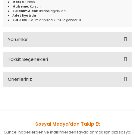
Marka
: Hatco
Malzeme:
Kurşun
Kullanım Alanı:
Balans ağırlıkları
Adet fiyatıdır.
Kutu
: 100'lü alımlarınızda kutu ile gönderilir.
Yorumlar
Taksit Seçenekleri
Bu ürüne ilk yorumu siz yapın!
Önerileriniz
Yorum Yaz
Bu ürünün fiyat bilgisi, resim, ürün açıklamalarında ve diğer
konularda yetersiz gördüğünüz noktaları öneri formunu
kullanarak tarafımıza iletebilirsiniz.
Görüş ve önerileriniz için teşekkür ederiz.
Sosyal Medya’dan Takip Et
Ürün resmi kalitesiz, bozuk veya görüntülenemiyor.
Güncel haberlerden ve indirimlerden faydalanmak için bizi sosyal