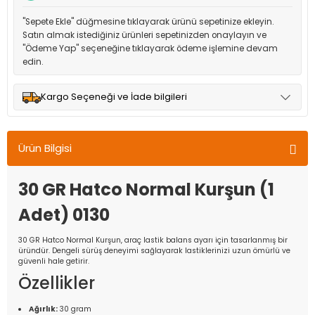
"Sepete Ekle" düğmesine tıklayarak ürünü sepetinize ekleyin.
Satın almak istediğiniz ürünleri sepetinizden onaylayın ve
"Ödeme Yap" seçeneğine tıklayarak ödeme işlemine devam
edin.
Kargo Seçeneği ve İade bilgileri
Müşteri memnuniyetini en üst düzeyde tutmak için anlaşmalı
olduğumuz kargo seçenekleri ile ürünleriniz kısa bir süre içinde
Ürün Bilgisi
adresinize teslim edilir.
30 GR Hatco Normal Kurşun (1
Adet) 0130
30 GR Hatco Normal Kurşun, araç lastik balans ayarı için tasarlanmış bir
üründür. Dengeli sürüş deneyimi sağlayarak lastiklerinizi uzun ömürlü ve
güvenli hale getirir.
Özellikler
Ağırlık:
30 gram