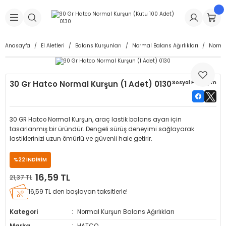
Geri Dön
Geri Dön
Geri Dön
Geri Dön
Geri Dön
Geri Dön
Geri Dön
is Makineleri
Lastikleri
 & Kolonlar
ça
Anasayfa
El Aletleri
Balans Kurşunları
Normal Balans Ağırlıkları
Normal
Takma Makineleri
stikleri
astikleri
r
ı
Takma Makinesi Yedek Parçaları
30 Gr Hatco Normal Kurşun (1 Adet) 0130
Sosyal Paylaşım
Makineleri
iği
s İç Lastikleri
Siboplar
Makinesi Yedek Parçaları
eleri
tikleri
kleri
alar
ar
 Hortumları
30 GR Hatco Normal Kurşun, araç lastik balans ayarı için
tasarlanmış bir üründür. Dengeli sürüş deneyimi sağlayarak
ri
astikleri
r
ı & Sibop İlaveleri
a Tüpü
lastiklerinizi uzun ömürlü ve güvenli hale getirir.
%22 İNDİRİM
arı
ft Dolgu Lastikleri
Lastikleri
ları
ları
i & Spreyler
16,59 TL
21,37 TL
eleri
ift Dolgu Lastikleri
ri
 Sibop Kapağı
arı
16,59 TL den başlayan taksitlerle!
Kategori
Normal Kurşun Balans Ağırlıkları
Makineleri
ri
kleri
Yamalar
r