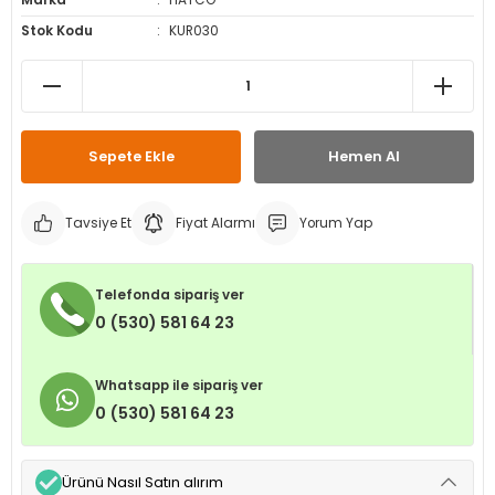
Marka
HATCO
leri
ri
et İç Lastikleri
ment
Stok Kodu
KUR030
Makineleri
astikleri
i
kleri
Sepete Ekle
Hemen Al
rleri
rı
Tavsiye Et
Fiyat Alarmı
Yorum Yap
Telefonda sipariş ver
0 (530) 581 64 23
Whatsapp ile sipariş ver
0 (530) 581 64 23
Ürünü Nasıl Satın alırım