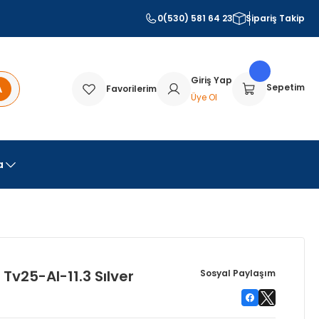
0(530) 581 64 23
Sipariş Takip
Giriş Yap
A
Sepetim
Favorilerim
Üye Ol
a
Tv25-Al-11.3 Sılver
Sosyal Paylaşım