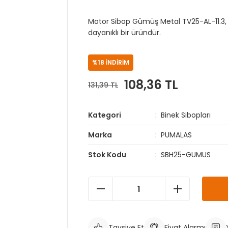
Motor Sibop Gümüş Metal TV25-AL-11.3, m
dayanıklı bir üründür.
%18 İNDİRİM
108,36 TL
131,39 TL
Kategori
Binek Sibopları
Marka
PUMALAS
Stok Kodu
SBH25-GUMUS
Tavsiye Et
Fiyat Alarmı