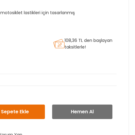
otosiklet lastikleri için tasarlanmış
108,36 TL den başlayan
taksitlerle!
Sepete Ekle
Hemen Al
Yorum Yap