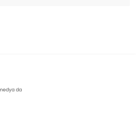
ıza iletebilirsiniz.
 medya da