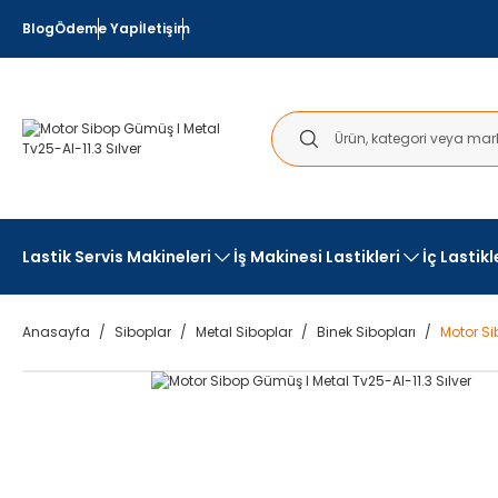
Blog
Ödeme Yap
İletişim
Lastik Servis Makineleri
İş Makinesi Lastikleri
İç Lastik
Anasayfa
Siboplar
Metal Siboplar
Binek Sibopları
Motor Si