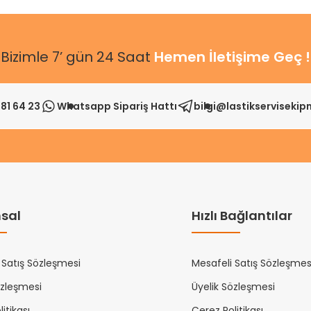
Bizimle 7’ gün 24 Saat
Hemen İletişime Geç !
81 64 23
Whatsapp Sipariş Hattı
bilgi@lastikserviseki
sal
Hızlı Bağlantılar
 Satış Sözleşmesi
Mesafeli Satış Sözleşmes
özleşmesi
Üyelik Sözleşmesi
itikası
Çerez Politikası