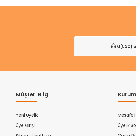
0(530) 5
Müşteri Bilgi
Kurum
Yeni Üyelik
Mesafeli
Üye Girişi
Üyelik S
Şifremi Unuttum
Çerez Pol