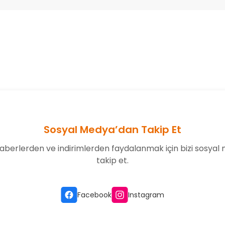
onularda yetersiz gördüğünüz noktaları öneri formunu kullanarak tarafım
Bu ürüne ilk yorumu siz yapın!
Yorum Yaz
Sosyal Medya’dan Takip Et
aberlerden ve indirimlerden faydalanmak için bizi sosyal
takip et.
Gönder
Facebook
Instagram