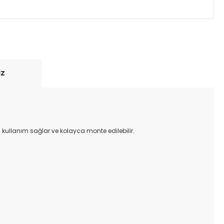
yde tutmak için anlaşmalı olduğumuz kargo
re içinde adresinize teslim edilir.
iz
 kullanım sağlar ve kolayca monte edilebilir.