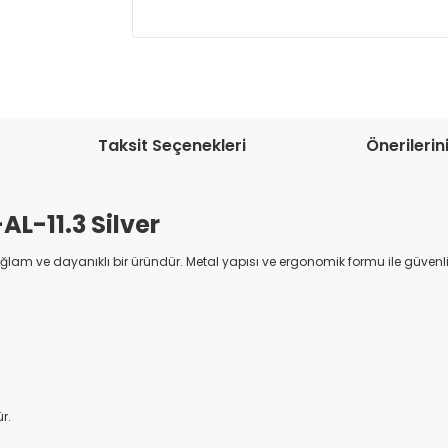
Müşteri memnuniyetini en üst düze
seçenekleri ile ürünleriniz kısa bir sü
Taksit Seçenekleri
Önerilerin
L-11.3 Silver
ağlam ve dayanıklı bir üründür. Metal yapısı ve ergonomik formu ile güvenli
r.