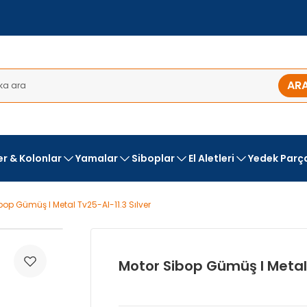
AR
ler & Kolonlar
Yamalar
Siboplar
El Aletleri
Yedek Parç
bop Gümüş I Metal Tv25-Al-11.3 Sılver
Motor Sibop Gümüş I Metal 