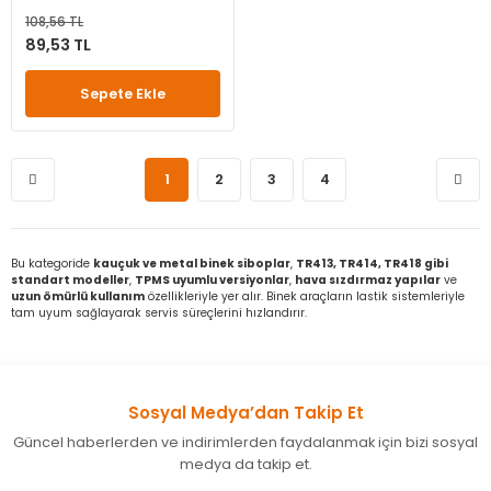
108,56 TL
89,53 TL
Sepete Ekle
1
2
3
4
Bu kategoride
kauçuk ve metal binek siboplar
,
TR413, TR414, TR418 gibi
standart modeller
,
TPMS uyumlu versiyonlar
,
hava sızdırmaz yapılar
ve
uzun ömürlü kullanım
özellikleriyle yer alır. Binek araçların lastik sistemleriyle
tam uyum sağlayarak servis süreçlerini hızlandırır.
Sosyal Medya’dan Takip Et
Güncel haberlerden ve indirimlerden faydalanmak için bizi sosyal
medya da takip et.