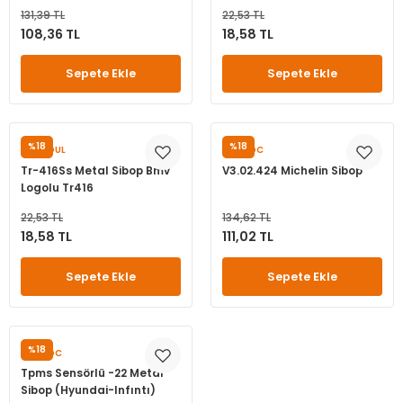
131,39 TL
22,53 TL
108,36 TL
18,58 TL
Sepete Ekle
Sepete Ekle
%18
%18
SUNSOUL
OUYADC
Tr-416Ss Metal Sibop Bmv
V3.02.424 Michelin Sibop
Logolu Tr416
22,53 TL
134,62 TL
18,58 TL
111,02 TL
Sepete Ekle
Sepete Ekle
%18
OUYADC
Tpms Sensörlü -22 Metal
Sibop (Hyundai-Infıntı)