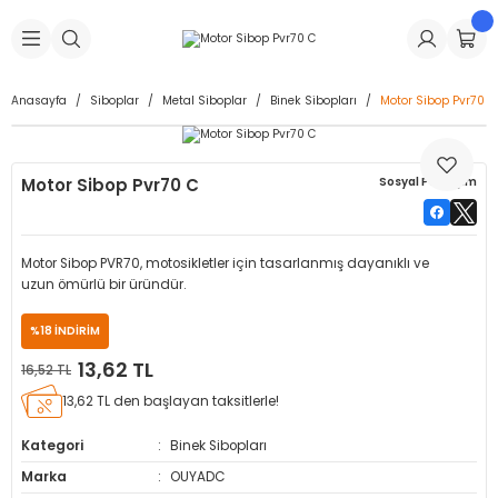
Geri Dön
Geri Dön
Geri Dön
Geri Dön
Geri Dön
Geri Dön
Geri Dön
is Makineleri
Lastikleri
 & Kolonlar
ça
Anasayfa
Siboplar
Metal Siboplar
Binek Sibopları
Motor Sibop Pvr70 C
Takma Makineleri
stikleri
astikleri
r
ı
Takma Makinesi Yedek Parçaları
Motor Sibop Pvr70 C
Sosyal Paylaşım
Makineleri
iği
s İç Lastikleri
Siboplar
Makinesi Yedek Parçaları
eleri
tikleri
kleri
alar
ar
 Hortumları
Motor Sibop PVR70, motosikletler için tasarlanmış dayanıklı ve
uzun ömürlü bir üründür.
ri
astikleri
r
ı & Sibop İlaveleri
a Tüpü
%18 İNDİRİM
arı
ft Dolgu Lastikleri
Lastikleri
ları
ları
i & Spreyler
13,62 TL
16,52 TL
13,62 TL den başlayan taksitlerle!
eleri
ift Dolgu Lastikleri
ri
 Sibop Kapağı
arı
Kategori
Binek Sibopları
Makineleri
ri
kleri
Yamalar
r
Marka
OUYADC