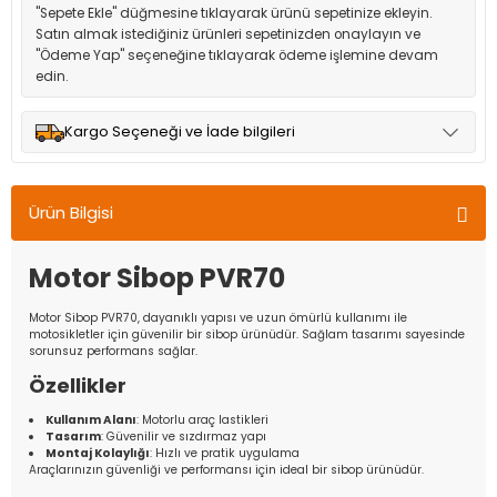
"Sepete Ekle" düğmesine tıklayarak ürünü sepetinize ekleyin.
Satın almak istediğiniz ürünleri sepetinizden onaylayın ve
"Ödeme Yap" seçeneğine tıklayarak ödeme işlemine devam
edin.
Kargo Seçeneği ve İade bilgileri
Müşteri memnuniyetini en üst düzeyde tutmak için anlaşmalı
olduğumuz kargo seçenekleri ile ürünleriniz kısa bir süre içinde
Ürün Bilgisi
adresinize teslim edilir.
Motor Sibop PVR70
Motor Sibop PVR70, dayanıklı yapısı ve uzun ömürlü kullanımı ile
motosikletler için güvenilir bir sibop ürünüdür. Sağlam tasarımı sayesinde
sorunsuz performans sağlar.
Özellikler
Kullanım Alanı
: Motorlu araç lastikleri
Tasarım
: Güvenilir ve sızdırmaz yapı
Montaj Kolaylığı
: Hızlı ve pratik uygulama
Araçlarınızın güvenliği ve performansı için ideal bir sibop ürünüdür.