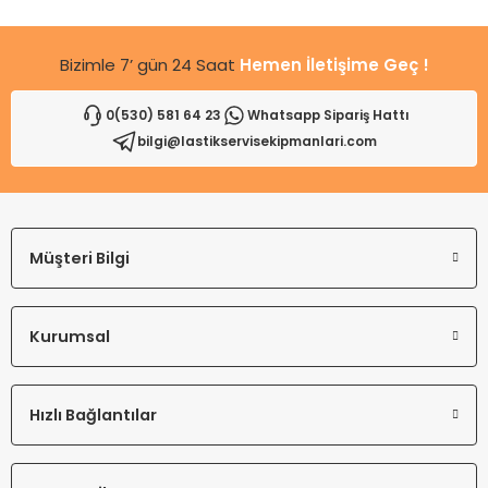
Bu ürüne benzer farklı alternatifler olmalı.
Bizimle 7’ gün 24 Saat
Hemen İletişime Geç !
0(530) 581 64 23
Whatsapp Sipariş Hattı
bilgi@lastikservisekipmanlari.com
Gönder
Müşteri Bilgi
Kurumsal
Hızlı Bağlantılar