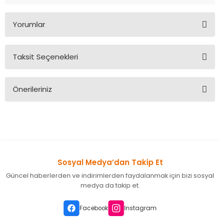
Yorumlar
Taksit Seçenekleri
Bu ürüne ilk yorumu siz yapın!
Önerileriniz
Yorum Yaz
Bu ürünün fiyat bilgisi, resim, ürün açıklamalarında ve diğer
konularda yetersiz gördüğünüz noktaları öneri formunu
kullanarak tarafımıza iletebilirsiniz.
Görüş ve önerileriniz için teşekkür ederiz.
Sosyal Medya’dan Takip Et
Ürün resmi kalitesiz, bozuk veya görüntülenemiyor.
Güncel haberlerden ve indirimlerden faydalanmak için bizi sosyal
Ürün açıklamasında eksik bilgiler bulunuyor.
medya da takip et.
Ürün bilgilerinde hatalar bulunuyor.
Ürün fiyatı diğer sitelerden daha pahalı.
Facebook
Instagram