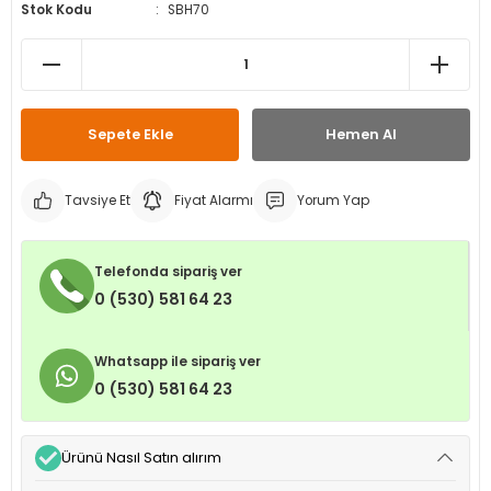
Stok Kodu
SBH70
leri
ri
et İç Lastikleri
ment
Makineleri
astikleri
i
kleri
Sepete Ekle
Hemen Al
rleri
rı
Tavsiye Et
Fiyat Alarmı
Yorum Yap
Telefonda sipariş ver
0 (530) 581 64 23
Whatsapp ile sipariş ver
0 (530) 581 64 23
Ürünü Nasıl Satın alırım