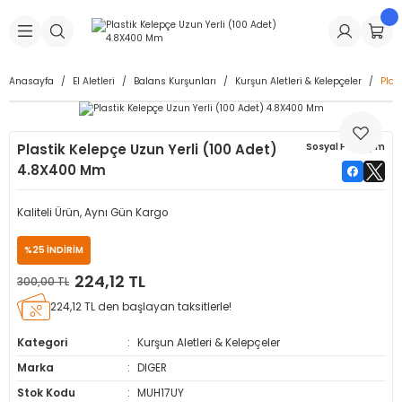
Geri Dön
Geri Dön
Geri Dön
Geri Dön
Geri Dön
Geri Dön
Geri Dön
is Makineleri
Lastikleri
 & Kolonlar
ça
Anasayfa
El Aletleri
Balans Kurşunları
Kurşun Aletleri & Kelepçeler
Plas
Takma Makineleri
stikleri
astikleri
r
ı
Takma Makinesi Yedek Parçaları
Plastik Kelepçe Uzun Yerli (100 Adet)
Sosyal Paylaşım
Makineleri
iği
s İç Lastikleri
Siboplar
Makinesi Yedek Parçaları
4.8X400 Mm
eleri
tikleri
kleri
alar
ar
 Hortumları
Kaliteli Ürün, Aynı Gün Kargo
ri
astikleri
r
ı & Sibop İlaveleri
a Tüpü
%25 İNDİRİM
224,12 TL
300,00 TL
arı
ft Dolgu Lastikleri
Lastikleri
ları
ları
i & Spreyler
224,12 TL den başlayan taksitlerle!
eleri
ift Dolgu Lastikleri
ri
 Sibop Kapağı
arı
Kategori
Kurşun Aletleri & Kelepçeler
Marka
DIGER
Makineleri
ri
kleri
Yamalar
r
Stok Kodu
MUH17UY