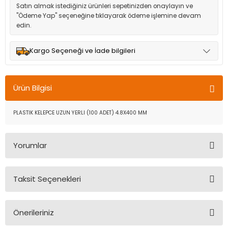
Satın almak istediğiniz ürünleri sepetinizden onaylayın ve
"Ödeme Yap" seçeneğine tıklayarak ödeme işlemine devam
edin.
Kargo Seçeneği ve İade bilgileri
Müşteri memnuniyetini en üst düzeyde tutmak için anlaşmalı
olduğumuz kargo seçenekleri ile ürünleriniz kısa bir süre içinde
Ürün Bilgisi
adresinize teslim edilir.
PLASTIK KELEPCE UZUN YERLI (100 ADET) 4.8X400 MM
Yorumlar
Taksit Seçenekleri
Bu ürüne ilk yorumu siz yapın!
Önerileriniz
Yorum Yaz