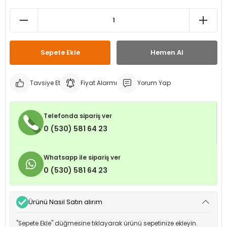
leri
ri
et İç Lastikleri
ment
Makineleri
astikleri
i
Sepete Ekle
Hemen Al
kleri
Tavsiye Et
Fiyat Alarmı
Yorum Yap
rleri
rı
Telefonda sipariş ver
0 (530) 581 64 23
Whatsapp ile sipariş ver
0 (530) 581 64 23
Ürünü Nasıl Satın alırım
"Sepete Ekle" düğmesine tıklayarak ürünü sepetinize ekleyin.