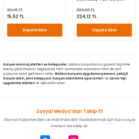
20,00 TL
300,00 TL
15,52 TL
224,12 TL
Sepete Ekle
Sepete Ekle
Kurşun montaj aletleri ve kelepçeler
, balans kurşunlarının güvenli biçimde
takılıp çıkarılmasını sağlayarak hem zamandan kazandırır hem de jant
yüzeyine zarar gelmesini önler.
Balans kurşunu uygulama pensesi
,
çekiçli
kurşun aleti
,
jant kelepçesi
,
kurşun sabitleme aparatları
ve
servis tipi
uygulama aletleri
ile işlevsellik artar.
Sosyal Medya’dan Takip Et
Güncel haberlerden ve indirimlerden faydalanmak için bizi sosyal
medya da takip et.