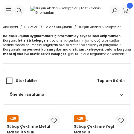
Geri Dön
Geri Dön
Geri Dön
Geri Dön
Geri Dön
Geri Dön
Geri Dön
is Makineleri
Lastikleri
 & Kolonlar
ça
Anasayfa
El Aletleri
Balans Kurşunları
Kurşun Aletleri & Kelepçeler
Balans kurşunu uygulamaları için tamamlayıcı yardımcı ekipmanlar.
Takma Makineleri
stikleri
astikleri
r
ı
Takma Makinesi Yedek Parçaları
Kurşun aletleri & kelepçeler
, balans kurşunlarının janta doğru ve sağlam
şekilde monte edilmesini sağlayan özel el aletleri ve sabitleyici parçalardır.
Kurşun sıkma pensesi
,
kurşun çıkarma aleti
,
jant kelepçesi
,
balans kurşunu
Makineleri
iği
s İç Lastikleri
Siboplar
Makinesi Yedek Parçaları
montaj aleti
ve
lastik servis kelepçesi
gibi ürünlerle uygulamalar kolaylaşır.
eleri
tikleri
kleri
alar
ar
 Hortumları
Stoktakiler
Toplam 6 ürün
ri
astikleri
r
ı & Sibop İlaveleri
a Tüpü
arı
ft Dolgu Lastikleri
Lastikleri
ları
ları
i & Spreyler
eleri
ift Dolgu Lastikleri
ri
 Sibop Kapağı
arı
%25
%25
DIGER
PUMALAS
Makineleri
ri
kleri
Yamalar
r
Sübap Çektırme Metal
Sübap Çektirme Yeşil
Mafsallı Vt31B
Mafsallı