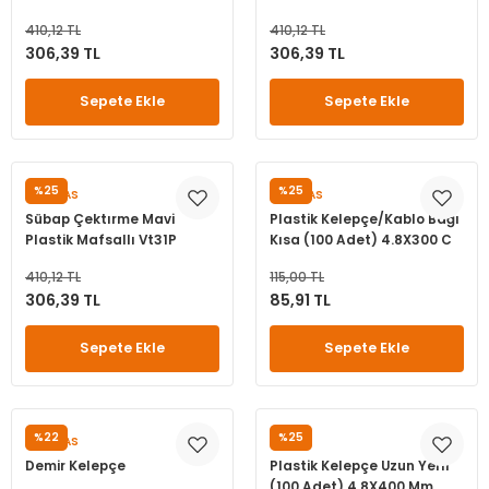
leri
ri
et İç Lastikleri
ment
410,12 TL
410,12 TL
306,39 TL
306,39 TL
Makineleri
astikleri
i
Sepete Ekle
Sepete Ekle
kleri
rleri
rı
%25
%25
PUMALAS
PUMALAS
Sübap Çektırme Mavi
Plastik Kelepçe/Kablo Bağı
Plastik Mafsallı Vt31P
Kısa (100 Adet) 4.8X300 C
410,12 TL
115,00 TL
306,39 TL
85,91 TL
Sepete Ekle
Sepete Ekle
%22
%25
PUMALAS
DIGER
Demir Kelepçe
Plastik Kelepçe Uzun Yerli
(100 Adet) 4.8X400 Mm