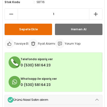
Stok Kodu
SBT16
leri
ri
et İç Lastikleri
ment
Makineleri
astikleri
i
kleri
Sepete Ekle
Hemen Al
rleri
rı
Tavsiye Et
Fiyat Alarmı
Yorum Yap
Telefonda sipariş ver
0 (530) 581 64 23
Whatsapp ile sipariş ver
0 (530) 581 64 23
Ürünü Nasıl Satın alırım