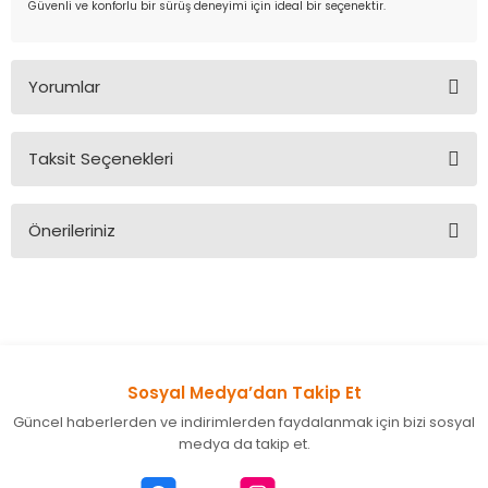
Güvenli ve konforlu bir sürüş deneyimi için ideal bir seçenektir.
Yorumlar
Taksit Seçenekleri
Bu ürüne ilk yorumu siz yapın!
Önerileriniz
Yorum Yaz
Bu ürünün fiyat bilgisi, resim, ürün açıklamalarında ve diğer
konularda yetersiz gördüğünüz noktaları öneri formunu
kullanarak tarafımıza iletebilirsiniz.
Görüş ve önerileriniz için teşekkür ederiz.
Sosyal Medya’dan Takip Et
Ürün resmi kalitesiz, bozuk veya görüntülenemiyor.
Güncel haberlerden ve indirimlerden faydalanmak için bizi sosyal
Ürün açıklamasında eksik bilgiler bulunuyor.
medya da takip et.
Ürün bilgilerinde hatalar bulunuyor.