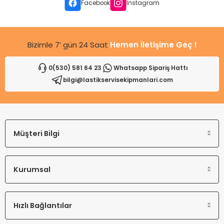
Ürün fiyatı diğer sitelerden daha pahalı.
Facebook
Instagram
Bu ürüne benzer farklı alternatifler olmalı.
Bizimle 7’ gün 24 Saat
Hemen İletişime Geç !
0(530) 581 64 23
Whatsapp Sipariş Hattı
bilgi@lastikservisekipmanlari.com
Gönder
Müşteri Bilgi
Kurumsal
Hızlı Bağlantılar