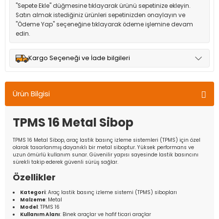
"Sepete Ekle" düğmesine tıklayarak ürünü sepetinize ekleyin.
Satın almak istediğiniz ürünleri sepetinizden onaylayın ve
"Ödeme Yap" seçeneğine tıklayarak ödeme işlemine devam
edin.
Kargo Seçeneği ve İade bilgileri
Müşteri memnuniyetini en üst düzeyde tutmak için anlaşmalı
olduğumuz kargo seçenekleri ile ürünleriniz kısa bir süre içinde
Ürün Bilgisi
adresinize teslim edilir.
TPMS 16 Metal Sibop
TPMS 16 Metal Sibop, araç lastik basınç izleme sistemleri (TPMS) için özel
olarak tasarlanmış dayanıklı bir metal siboptur. Yüksek performans ve
uzun ömürlü kullanım sunar. Güvenilir yapısı sayesinde lastik basıncını
sürekli takip ederek güvenli sürüş sağlar.
Özellikler
Kategori
: Araç lastik basınç izleme sistemi (TPMS) sibopları
Malzeme
: Metal
Model
: TPMS 16
Kullanım Alanı
: Binek araçlar ve hafif ticari araçlar