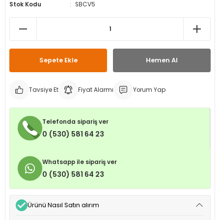
Stok Kodu
SBCV5
leri
ri
et İç Lastikleri
ment
Makineleri
astikleri
i
kleri
Sepete Ekle
Hemen Al
rleri
rı
Tavsiye Et
Fiyat Alarmı
Yorum Yap
Telefonda sipariş ver
0 (530) 581 64 23
Whatsapp ile sipariş ver
0 (530) 581 64 23
Ürünü Nasıl Satın alırım