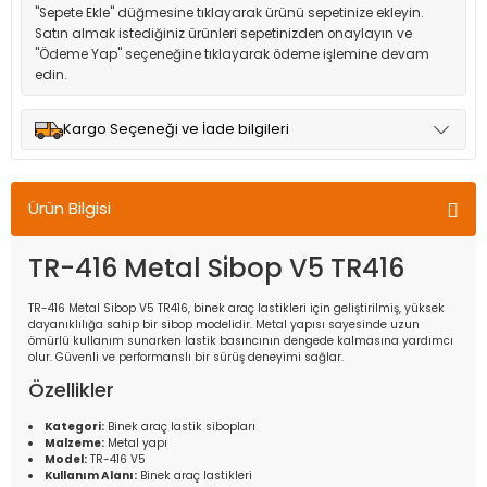
"Sepete Ekle" düğmesine tıklayarak ürünü sepetinize ekleyin.
Satın almak istediğiniz ürünleri sepetinizden onaylayın ve
"Ödeme Yap" seçeneğine tıklayarak ödeme işlemine devam
edin.
Kargo Seçeneği ve İade bilgileri
Müşteri memnuniyetini en üst düzeyde tutmak için anlaşmalı
olduğumuz kargo seçenekleri ile ürünleriniz kısa bir süre içinde
Ürün Bilgisi
adresinize teslim edilir.
TR-416 Metal Sibop V5 TR416
TR-416 Metal Sibop V5 TR416, binek araç lastikleri için geliştirilmiş, yüksek
dayanıklılığa sahip bir sibop modelidir. Metal yapısı sayesinde uzun
ömürlü kullanım sunarken lastik basıncının dengede kalmasına yardımcı
olur. Güvenli ve performanslı bir sürüş deneyimi sağlar.
Özellikler
Kategori:
Binek araç lastik sibopları
Malzeme:
Metal yapı
Model:
TR-416 V5
Kullanım Alanı:
Binek araç lastikleri