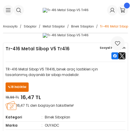
Geri Dön
Geri Dön
Geri Dön
Geri Dön
Geri Dön
Geri Dön
Geri Dön
is Makineleri
Lastikleri
 & Kolonlar
ça
Anasayfa
Siboplar
Metal Siboplar
Binek Sibopları
Tr-416 Metal Sibop V
Takma Makineleri
stikleri
astikleri
r
ı
Takma Makinesi Yedek Parçaları
Tr-416 Metal Sibop V5 Tr416
Sosyal Paylaşım
Makineleri
iği
s İç Lastikleri
Siboplar
Makinesi Yedek Parçaları
eleri
tikleri
kleri
alar
ar
 Hortumları
TR-416 Metal Sibop V5 TR416, binek araç lastikleri için
tasarlanmış dayanıklı bir sibop modelidir.
ri
astikleri
r
ı & Sibop İlaveleri
a Tüpü
%18 İNDİRİM
arı
ft Dolgu Lastikleri
Lastikleri
ları
ları
i & Spreyler
16,47 TL
19,98 TL
16,47 TL den başlayan taksitlerle!
eleri
ift Dolgu Lastikleri
ri
 Sibop Kapağı
arı
Kategori
Binek Sibopları
Makineleri
ri
kleri
Yamalar
r
Marka
OUYADC