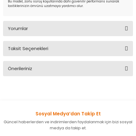
Bu model, zorlu sürüş koşullarında dahi güvenilir performans sunarak
lastiklerinizin ömrünü uzatmaya yardımcı olur.
Yorumlar
Taksit Seçenekleri
Bu ürüne ilk yorumu siz yapın!
Önerileriniz
Yorum Yaz
Bu ürünün fiyat bilgisi, resim, ürün açıklamalarında ve diğer
konularda yetersiz gördüğünüz noktaları öneri formunu
kullanarak tarafımıza iletebilirsiniz.
Görüş ve önerileriniz için teşekkür ederiz.
Sosyal Medya’dan Takip Et
Ürün resmi kalitesiz, bozuk veya görüntülenemiyor.
Güncel haberlerden ve indirimlerden faydalanmak için bizi sosyal
Ürün açıklamasında eksik bilgiler bulunuyor.
medya da takip et.
Ürün bilgilerinde hatalar bulunuyor.