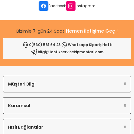
Ürün fiyatı diğer sitelerden daha pahalı.
Facebook
Instagram
Bu ürüne benzer farklı alternatifler olmalı.
Bizimle 7’ gün 24 Saat
Hemen İletişime Geç !
0(530) 581 64 23
Whatsapp Sipariş Hattı
bilgi@lastikservisekipmanlari.com
Gönder
Müşteri Bilgi
Kurumsal
Hızlı Bağlantılar