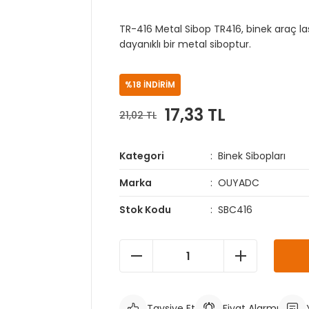
TR-416 Metal Sibop TR416, binek araç la
dayanıklı bir metal siboptur.
%18 İNDİRİM
17,33 TL
21,02 TL
Kategori
Binek Sibopları
Marka
OUYADC
Stok Kodu
SBC416
Tavsiye Et
Fiyat Alarmı