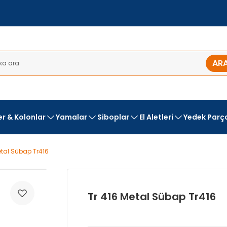
AR
ler & Kolonlar
Yamalar
Siboplar
El Aletleri
Yedek Parç
etal Sübap Tr416
Tr 416 Metal Sübap Tr416