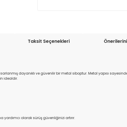
Müşteri memnuniyetini en üst düze
seçenekleri ile ürünleriniz kısa bir sü
Taksit Seçenekleri
Önerilerin
tasarlanmış dayanıklı ve güvenilir bir metal siboptur. Metal yapısı sayes
n idealdir.
na yardımcı olarak sürüş güvenliğinizi artırır.