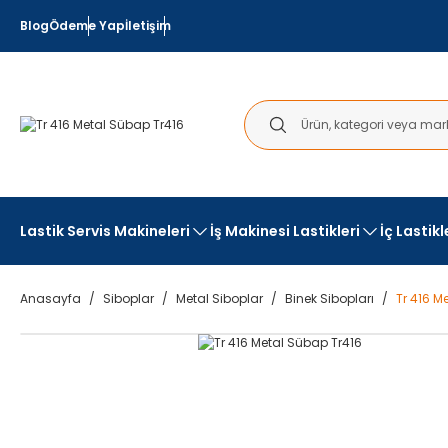
Blog
Ödeme Yap
İletişim
Lastik Servis Makineleri
İş Makinesi Lastikleri
İç Lastik
Anasayfa
Siboplar
Metal Siboplar
Binek Sibopları
Tr 416 M