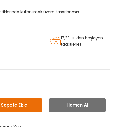
stiklerinde kullanılmak üzere tasarlanmış
17,33 TL den başlayan
taksitlerle!
Sepete Ekle
Hemen Al
Yorum Yap