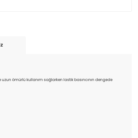
yde tutmak için anlaşmalı olduğumuz kargo
re içinde adresinize teslim edilir.
iz
inde uzun ömürlü kullanım sağlarken lastik basıncının dengede