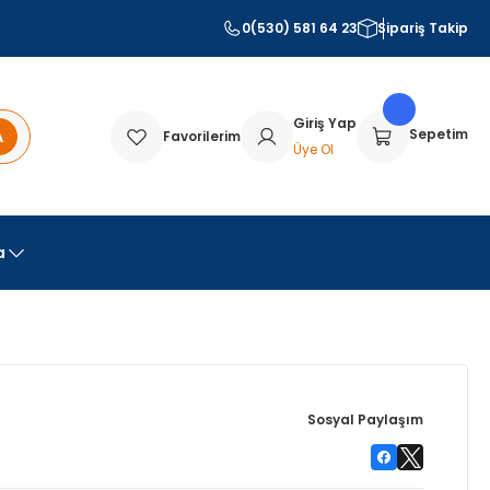
0(530) 581 64 23
Sipariş Takip
Giriş Yap
A
Sepetim
Favorilerim
Üye Ol
a
Sosyal Paylaşım