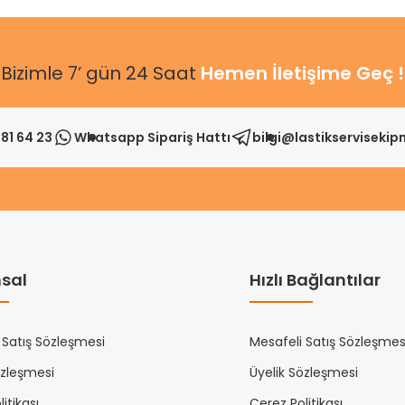
Bizimle 7’ gün 24 Saat
Hemen İletişime Geç !
81 64 23
Whatsapp Sipariş Hattı
bilgi@lastikserviseki
sal
Hızlı Bağlantılar
 Satış Sözleşmesi
Mesafeli Satış Sözleşmes
özleşmesi
Üyelik Sözleşmesi
itikası
Çerez Politikası