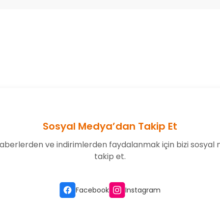
onularda yetersiz gördüğünüz noktaları öneri formunu kullanarak tarafım
Bu ürüne ilk yorumu siz yapın!
Yorum Yaz
Sosyal Medya’dan Takip Et
aberlerden ve indirimlerden faydalanmak için bizi sosyal
takip et.
Gönder
Facebook
Instagram