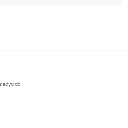
ıza iletebilirsiniz.
 medya da