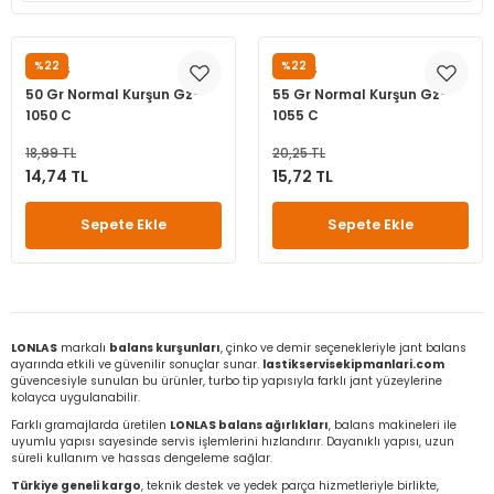
leri
ri
et İç Lastikleri
ment
%22
%22
LONLAS
LONLAS
Makineleri
astikleri
i
50 Gr Normal Kurşun Gz-
55 Gr Normal Kurşun Gz-
1050 C
1055 C
kleri
18,99 TL
20,25 TL
14,74 TL
15,72 TL
rleri
rı
Sepete Ekle
Sepete Ekle
LONLAS
markalı
balans kurşunları
, çinko ve demir seçenekleriyle jant balans
ayarında etkili ve güvenilir sonuçlar sunar.
lastikservisekipmanlari.com
güvencesiyle sunulan bu ürünler, turbo tip yapısıyla farklı jant yüzeylerine
kolayca uygulanabilir.
Farklı gramajlarda üretilen
LONLAS balans ağırlıkları
, balans makineleri ile
uyumlu yapısı sayesinde servis işlemlerini hızlandırır. Dayanıklı yapısı, uzun
süreli kullanım ve hassas dengeleme sağlar.
Türkiye geneli kargo
, teknik destek ve yedek parça hizmetleriyle birlikte,