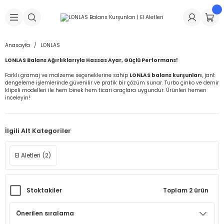
Geri Dön
Geri Dön
Geri Dön
Geri Dön
Geri Dön
Geri Dön
Geri Dön
is Makineleri
Lastikleri
 & Kolonlar
ça
Anasayfa
LONLAS
LONLAS Balans Ağırlıklarıyla Hassas Ayar, Güçlü Performans!
Takma Makineleri
stikleri
astikleri
r
ı
Takma Makinesi Yedek Parçaları
Farklı gramaj ve malzeme seçeneklerine sahip
LONLAS balans kurşunları
, jant
dengeleme işlemlerinde güvenilir ve pratik bir çözüm sunar. Turbo çinko ve demir
Makineleri
iği
s İç Lastikleri
Siboplar
Makinesi Yedek Parçaları
klipsli modelleri ile hem binek hem ticari araçlara uygundur. Ürünleri hemen
inceleyin!
eleri
tikleri
kleri
alar
ar
 Hortumları
İlgili Alt Kategoriler
ri
astikleri
r
ı & Sibop İlaveleri
a Tüpü
El Aletleri
(2)
arı
ft Dolgu Lastikleri
Lastikleri
ları
ları
i & Spreyler
eleri
ift Dolgu Lastikleri
ri
 Sibop Kapağı
arı
Stoktakiler
Toplam 2 ürün
Makineleri
ri
kleri
Yamalar
r