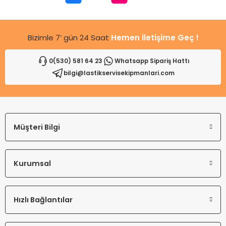
Bu ürüne benzer farklı alternatifler olmalı.
Bizimle 7’ gün 24 Saat
Hemen İletişime Geç !
0(530) 581 64 23
Whatsapp Sipariş Hattı
bilgi@lastikservisekipmanlari.com
Gönder
Müşteri Bilgi
Kurumsal
Hızlı Bağlantılar