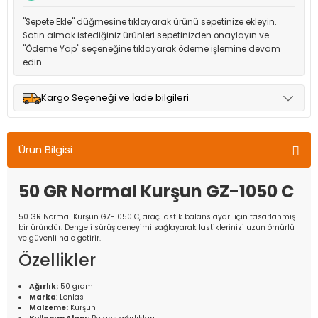
"Sepete Ekle" düğmesine tıklayarak ürünü sepetinize ekleyin.
Satın almak istediğiniz ürünleri sepetinizden onaylayın ve
"Ödeme Yap" seçeneğine tıklayarak ödeme işlemine devam
edin.
Kargo Seçeneği ve İade bilgileri
Müşteri memnuniyetini en üst düzeyde tutmak için anlaşmalı
olduğumuz kargo seçenekleri ile ürünleriniz kısa bir süre içinde
Ürün Bilgisi
adresinize teslim edilir.
50 GR Normal Kurşun GZ-1050 C
50 GR Normal Kurşun GZ-1050 C, araç lastik balans ayarı için tasarlanmış
bir üründür. Dengeli sürüş deneyimi sağlayarak lastiklerinizi uzun ömürlü
ve güvenli hale getirir.
Özellikler
Ağırlık:
50 gram
Marka
: Lonlas
Malzeme:
Kurşun