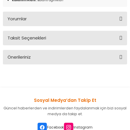
Kullanım Alanı:
Balans ağırlıkları
Yorumlar
Taksit Seçenekleri
Bu ürüne ilk yorumu siz yapın!
Önerileriniz
Yorum Yaz
Bu ürünün fiyat bilgisi, resim, ürün açıklamalarında ve diğer
konularda yetersiz gördüğünüz noktaları öneri formunu
kullanarak tarafımıza iletebilirsiniz.
Görüş ve önerileriniz için teşekkür ederiz.
Sosyal Medya’dan Takip Et
Ürün resmi kalitesiz, bozuk veya görüntülenemiyor.
Güncel haberlerden ve indirimlerden faydalanmak için bizi sosyal
Ürün açıklamasında eksik bilgiler bulunuyor.
medya da takip et.
Ürün bilgilerinde hatalar bulunuyor.
Ürün fiyatı diğer sitelerden daha pahalı.
Facebook
Instagram