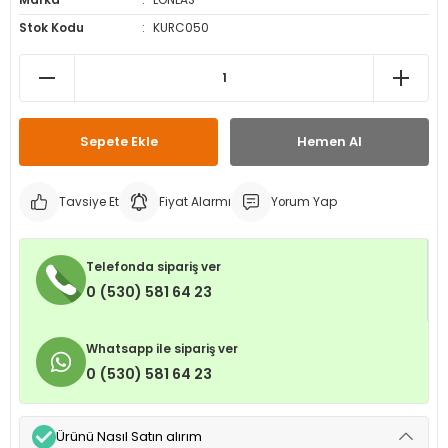
Marka
LONLAS
leri
ri
et İç Lastikleri
ment
Stok Kodu
KURC050
Makineleri
astikleri
i
kleri
Sepete Ekle
Hemen Al
rleri
rı
Tavsiye Et
Fiyat Alarmı
Yorum Yap
Telefonda sipariş ver
0 (530) 581 64 23
Whatsapp ile sipariş ver
0 (530) 581 64 23
Ürünü Nasıl Satın alırım