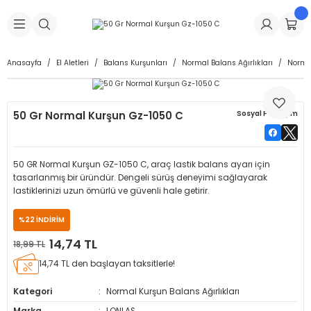
Geri Dön
Geri Dön
Geri Dön
Geri Dön
Geri Dön
Geri Dön
Geri Dön
is Makineleri
Lastikleri
 & Kolonlar
ça
Anasayfa
El Aletleri
Balans Kurşunları
Normal Balans Ağırlıkları
Normal
Takma Makineleri
stikleri
astikleri
r
ı
Takma Makinesi Yedek Parçaları
50 Gr Normal Kurşun Gz-1050 C
Sosyal Paylaşım
Makineleri
iği
s İç Lastikleri
Siboplar
Makinesi Yedek Parçaları
eleri
tikleri
kleri
alar
ar
 Hortumları
50 GR Normal Kurşun GZ-1050 C, araç lastik balans ayarı için
tasarlanmış bir üründür. Dengeli sürüş deneyimi sağlayarak
ri
astikleri
r
ı & Sibop İlaveleri
a Tüpü
lastiklerinizi uzun ömürlü ve güvenli hale getirir.
%22 İNDİRİM
arı
ft Dolgu Lastikleri
Lastikleri
ları
ları
i & Spreyler
14,74 TL
18,99 TL
eleri
ift Dolgu Lastikleri
ri
 Sibop Kapağı
arı
14,74 TL den başlayan taksitlerle!
Kategori
Normal Kurşun Balans Ağırlıkları
Makineleri
ri
kleri
Yamalar
r