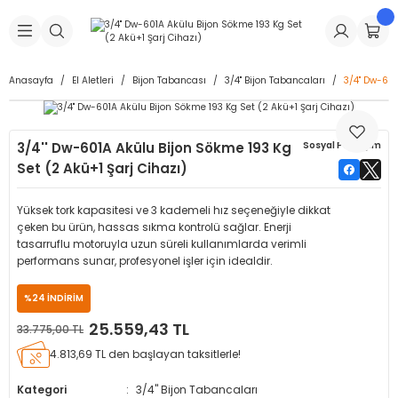
Geri Dön
Geri Dön
Geri Dön
Geri Dön
Geri Dön
Geri Dön
Geri Dön
is Makineleri
Lastikleri
 & Kolonlar
ça
Anasayfa
El Aletleri
Bijon Tabancası
3/4" Bijon Tabancaları
3/4'' Dw-60
Takma Makineleri
stikleri
astikleri
r
ı
Takma Makinesi Yedek Parçaları
3/4'' Dw-601A Akülu Bijon Sökme 193 Kg
Sosyal Paylaşım
Makineleri
iği
s İç Lastikleri
Siboplar
Makinesi Yedek Parçaları
Set (2 Akü+1 Şarj Cihazı)
eleri
tikleri
kleri
alar
ar
 Hortumları
Yüksek tork kapasitesi ve 3 kademeli hız seçeneğiyle dikkat
çeken bu ürün, hassas sıkma kontrolü sağlar. Enerji
ri
astikleri
r
ı & Sibop İlaveleri
a Tüpü
tasarruflu motoruyla uzun süreli kullanımlarda verimli
performans sunar, profesyonel işler için idealdir.
arı
ft Dolgu Lastikleri
Lastikleri
ları
ları
i & Spreyler
%24 İNDİRİM
25.559,43 TL
33.775,00 TL
eleri
ift Dolgu Lastikleri
ri
 Sibop Kapağı
arı
4.813,69 TL den başlayan taksitlerle!
Makineleri
ri
kleri
Yamalar
r
Kategori
3/4" Bijon Tabancaları