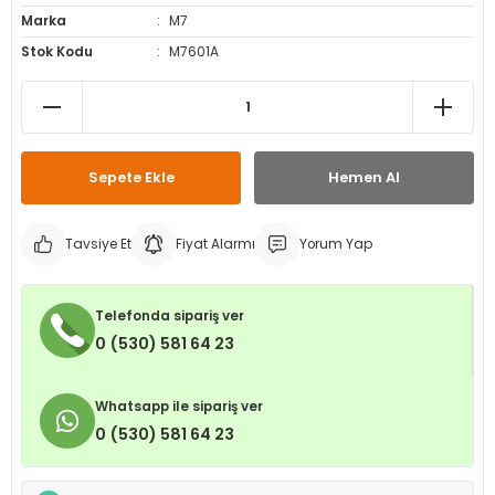
Marka
M7
leri
ri
et İç Lastikleri
ment
Stok Kodu
M7601A
Makineleri
astikleri
i
kleri
Sepete Ekle
Hemen Al
rleri
rı
Tavsiye Et
Fiyat Alarmı
Yorum Yap
Telefonda sipariş ver
0 (530) 581 64 23
Whatsapp ile sipariş ver
0 (530) 581 64 23