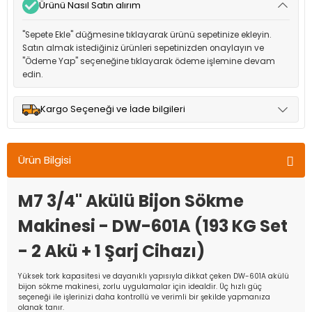
Ürünü Nasıl Satın alırım
"Sepete Ekle" düğmesine tıklayarak ürünü sepetinize ekleyin.
Satın almak istediğiniz ürünleri sepetinizden onaylayın ve
"Ödeme Yap" seçeneğine tıklayarak ödeme işlemine devam
edin.
Kargo Seçeneği ve İade bilgileri
Müşteri memnuniyetini en üst düzeyde tutmak için anlaşmalı
olduğumuz kargo seçenekleri ile ürünleriniz kısa bir süre içinde
Ürün Bilgisi
adresinize teslim edilir.
M7 3/4" Akülü Bijon Sökme
Makinesi - DW-601A (193 KG Set
- 2 Akü + 1 Şarj Cihazı)
Yüksek tork kapasitesi ve dayanıklı yapısıyla dikkat çeken DW-601A akülü
bijon sökme makinesi, zorlu uygulamalar için idealdir. Üç hızlı güç
seçeneği ile işlerinizi daha kontrollü ve verimli bir şekilde yapmanıza
olanak tanır.