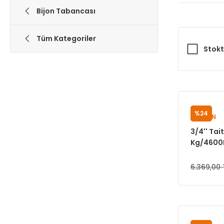
Bijon Tabancası
Tüm Kategoriler
Stokt
%24
TAITIAN
3/4'' Tai
Kg/4600R
6.369,00 