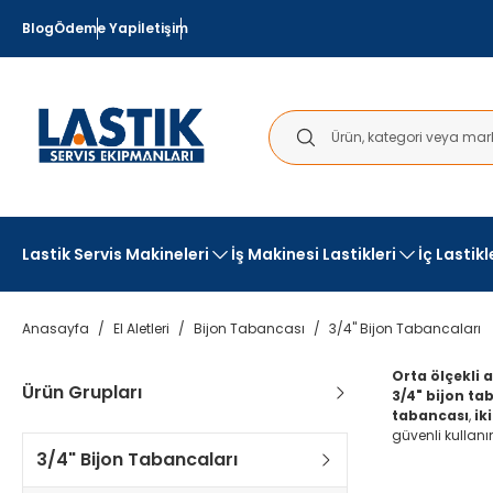
Blog
Ödeme Yap
İletişim
Lastik Servis Makineleri
İş Makinesi Lastikleri
İç Lastik
Anasayfa
El Aletleri
Bijon Tabancası
3/4" Bijon Tabancaları
Orta ölçekli a
Ürün Grupları
3/4" bijon ta
tabancası
,
ik
güvenli kullanı
3/4" Bijon Tabancaları