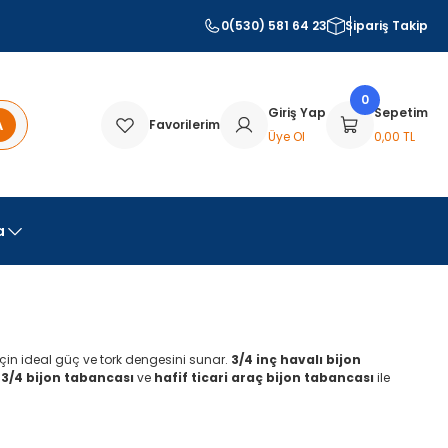
0(530) 581 64 23
Sipariş Takip
0
Giriş Yap
Sepetim
A
Favorilerim
Üye Ol
0,00 TL
a
 için ideal güç ve tork dengesini sunar.
3/4 inç havalı bijon
i 3/4 bijon tabancası
ve
hafif ticari araç bijon tabancası
ile