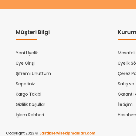
Müşteri Bilgi
Kurum
Yeni Üyelik
Mesafeli
Üye Girişi
Üyelik S
Şifremi Unuttum
Çerez Pol
Sepetiniz
Satış ve
Kargo Takibi
Garanti 
Gizlilik Koşullar
İletişim
İşlem Rehberi
Hesabı
Copyright 2023 ©
Lastikservisekipmanları.com