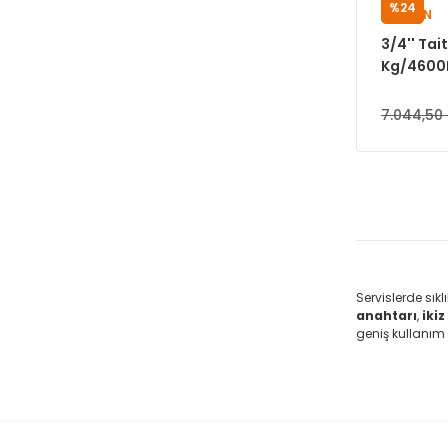
%24
TAITIAN
3/4'' Tai
Kg/4600R
7.044,50 
Servislerde sıkl
anahtarı
,
iki
geniş kullanım 