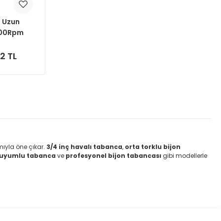
4 Uzun
5900Rpm
2 TL
mıyla öne çıkar.
3/4 inç havalı tabanca
,
orta torklu bijon
 uyumlu tabanca
ve
profesyonel bijon tabancası
gibi modellerle