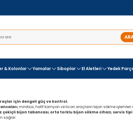
AR
ler & Kolonlar
Yamalar
Siboplar
El Aletleri
Yedek Parç
raçlar için dengeli güç ve kontrol.
bancaları
, minibüs, hafif kamyon ve ticari araçların bijon sökme işlemleri
iz çekiçli bijon tabancası
,
orta torklu bijon sökme cihazı
,
servis tip
m sağlar.