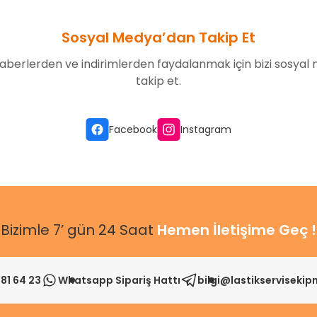
Sosyal Medya’dan Takip Et
aberlerden ve indirimlerden faydalanmak için bizi sosyal
takip et.
Facebook
Instagram
Bizimle 7’ gün 24 Saat
Hemen İletişime Geç !
81 64 23
Whatsapp Sipariş Hattı
bilgi@lastikserviseki