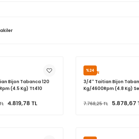
akiler
%24
TAITIAN
tian Bijon Tabanca 120
3/4'' Taitian Bijon Taba
pm (4.5 Kg) Tt410
Kg/4600Rpm (4.8 Kg) Se
4.819,78 TL
5.878,67 
TL
7.768,25 TL
Sepete Ekle
Sepete Ekle