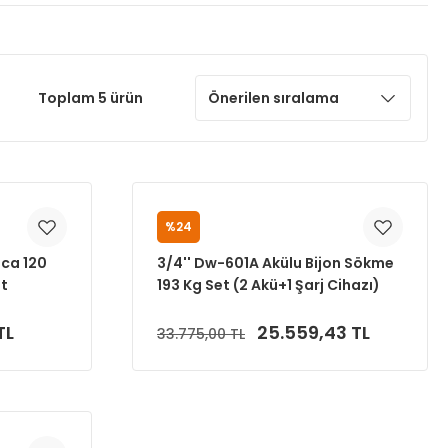
Toplam 5 ürün
%24
M7
nca 120
3/4'' Dw-601A Akülu Bijon Sökme
t
193 Kg Set (2 Akü+1 Şarj Cihazı)
TL
25.559,43 TL
33.775,00 TL
Sepete Ekle