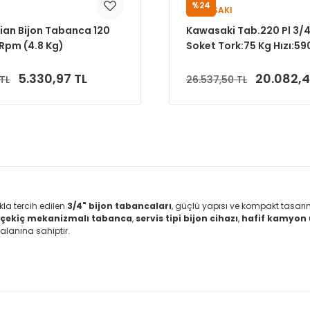
%24
KAWASAKI
tian Bijon Tabanca 120
Kawasaki Tab.220 Pl 3/
pm (4.8 Kg)
Soket Tork:75 Kg Hızı:
Hava:1/4 Basınç:8-10
Ağırlık:5.30Kg
5.330,97 TL
20.082,4
TL
26.537,50 TL
Sepete Ekle
Sepete Ekle
ıkla tercih edilen
3/4" bijon tabancaları
, güçlü yapısı ve kompakt tasarı
z çekiç mekanizmalı tabanca
,
servis tipi bijon cihazı
,
hafif kamyon
alanına sahiptir.